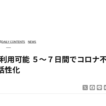
日
DAILY CONTENTS
NEWS
再利用可能 ５～７日間でコロナ
活性化
X
Faceb
Li