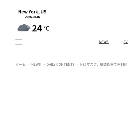
内
New York, US
容
2026.08.07
を
24
°C
ス
キ
NEWS
EV
ッ
プ
ホーム
NEWS
DAILY CONTENTS
N95マスク、紙袋保管で再利