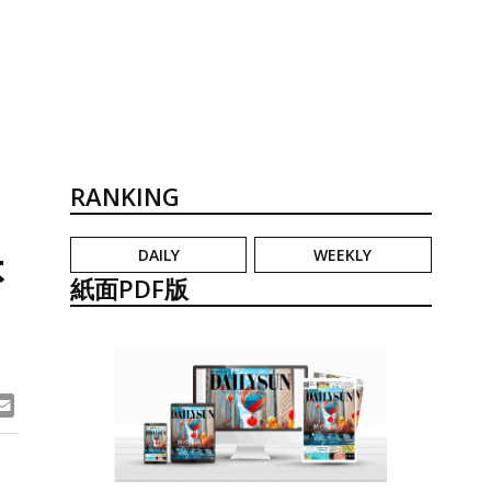
RANKING
DAILY
WEEKLY
不
紙面PDF版
ook
ne
Email