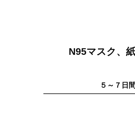
N95マスク、
５～７日