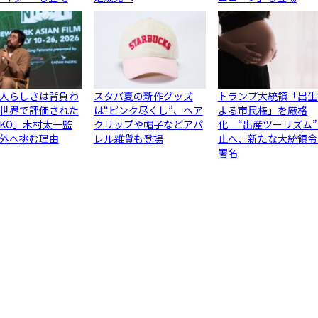
人らしさは背負わ
スタバ夏の新作グッズ
トランプ大統領「出生
世界で評価された
は“ピンク尽くし”、ヘア
よる市民権」を厳格
JIKO」木村太一監
クリップや帽子などアパ
化 “出産ツーリズム
外へ挑む理由
レル雑貨も登場
止へ、新たな大統領令
署名