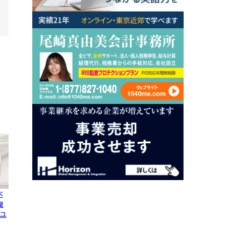
ペ
復
ユ