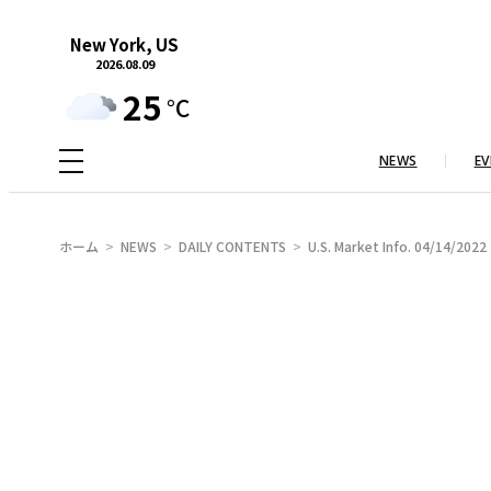
内
New York, US
容
2026.08.09
を
25
°C
ス
キ
NEWS
EV
ッ
プ
ホーム
NEWS
DAILY CONTENTS
U.S. Market Info. 04/14/2022