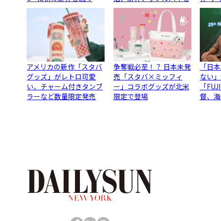
アメリカの新作「スタバ
争奪戦必至！？ 日本未発
「日本
グッズ」がレトロ可愛
売「スタバ×ミッフィ
ない」
い、チャーム付きタンブ
ー」コラボグッズが北米
「FU
ラーなど数量限定発売
限定で登場
督、海