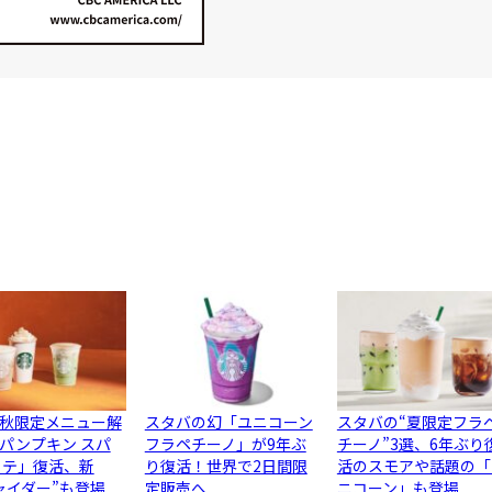
秋限定メニュー解
スタバの幻「ユニコーン
スタバの“夏限定フラ
パンプキン スパ
フラペチーノ」が9年ぶ
チーノ”3選、6年ぶり
ラテ」復活、新
り復活！世界で2日間限
活のスモアや話題の「
ャイダー”も登場
定販売へ
ニコーン」も登場