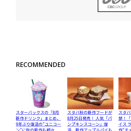
RECOMMENDED
スターバックスの「8月
スタバ秋の新作フードが
スタバ
新作ドリンク」まとめ、
8月25日発売！ 人気「パ
禁！「
9年ぶり復活の“ユニコー
ンプキンスコーン」復
イス 
ン”に秋の新作も続々
活、新作アップルパイも
作“チ