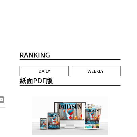
RANKING
DAILY
WEEKLY
紙面PDF版
ook
ne
Email