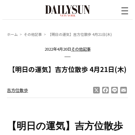
内
容
を
ス
ホーム
その他記事
【明日の運気】吉方位散歩 4月21日(木)
キ
ッ
2022年4月20日
その他記事
プ
【明日の運気】吉方位散歩 4月21日(木)
X
Facebook
Line
Ema
吉方位散歩
【明日の運気】
吉方位散歩