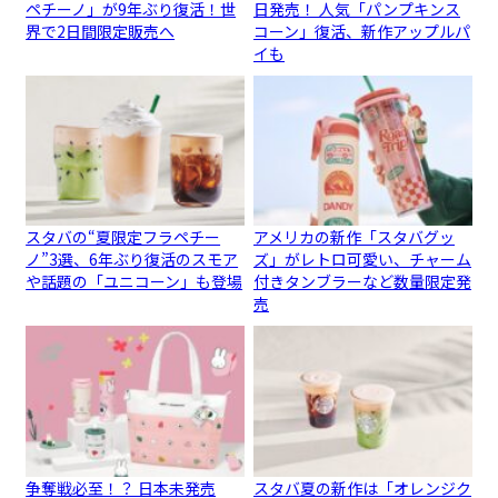
ペチーノ」が9年ぶり復活！世
日発売！ 人気「パンプキンス
界で2日間限定販売へ
コーン」復活、新作アップルパ
イも
スタバの“夏限定フラペチー
アメリカの新作「スタバグッ
ノ”3選、6年ぶり復活のスモア
ズ」がレトロ可愛い、チャーム
や話題の「ユニコーン」も登場
付きタンブラーなど数量限定発
売
争奪戦必至！？ 日本未発売
スタバ夏の新作は「オレンジク