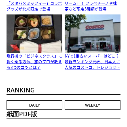
「スタバ×ミッフィー」コラボ
リーム」！ フラペチーノや抹
グッズが北米限定で登場
茶など限定5種類が登場
飛行機の「ビジネスクラス」に
NYで1番安いスーパーはどこ？
賢く乗る方法、旅のプロが教え
最新ランキング発表、日本人に
る3つのコツとは？
人気のコストコ、トレジョは…
RANKING
DAILY
WEEKLY
紙面PDF版