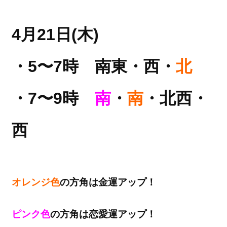
4月21日(木)
・5〜7時 南東・西・
北
・7〜9時
南
・
南
・北西・
西
オレンジ色
の方角は金運アップ！
ピンク色
の方角は恋愛運アップ！