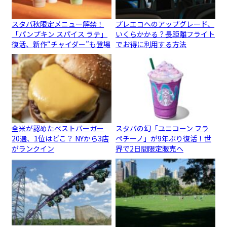
スタバ秋限定メニュー解禁！
プレエコへのアップグレード、
「パンプキン スパイス ラテ」
いくらかかる？長距離フライト
復活、新作“チャイダー”も登場
でお得に利用する方法
全米が認めたベストバーガー
スタバの幻「ユニコーン フラ
20選、1位はどこ？ NYから3店
ペチーノ」が9年ぶり復活！世
がランクイン
界で2日間限定販売へ