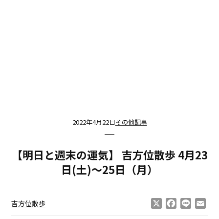
2022年4月22日
その他記事
【明日と週末の運気】 吉方位散歩 4月23
日(土)〜25日（月）
X
Facebook
Line
Ema
吉方位散歩