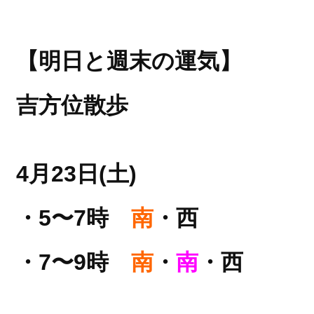
【明日と週末の運気】
吉方位散歩
4月23日(土)
・5〜7時
南
・西
・7〜9時
南
・
南
・西