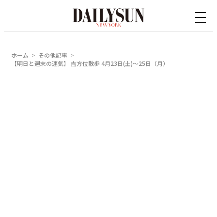
内
容
を
ス
ホーム
その他記事
キ
【明日と週末の運気】 吉方位散歩 4月23日(土)〜25日（月）
ッ
プ