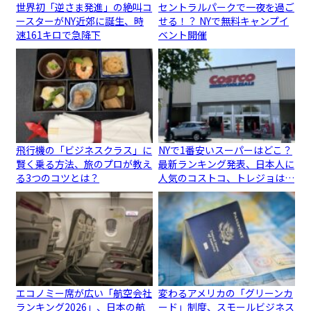
世界初「逆さま発進」の絶叫コ
セントラルパークで一夜を過ご
ースターがNY近郊に誕生、時
せる！？ NYで無料キャンプイ
速161キロで急降下
ベント開催
飛行機の「ビジネスクラス」に
NYで1番安いスーパーはどこ？
賢く乗る方法、旅のプロが教え
最新ランキング発表、日本人に
る3つのコツとは？
人気のコストコ、トレジョは…
エコノミー席が広い「航空会社
変わるアメリカの「グリーンカ
ランキング2026」、日本の航
ード」制度、スモールビジネス