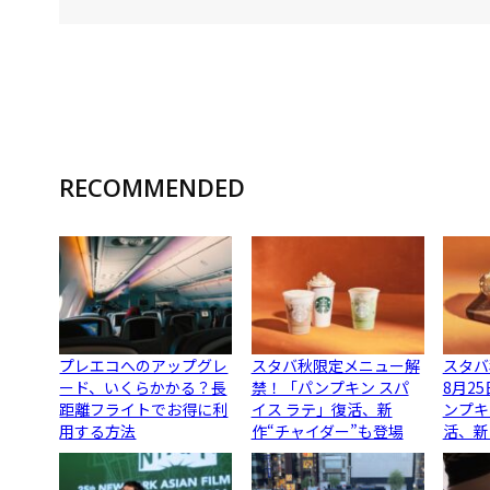
RECOMMENDED
プレエコへのアップグレ
スタバ秋限定メニュー解
スタバ
ード、いくらかかる？長
禁！「パンプキン スパ
8月2
距離フライトでお得に利
イス ラテ」復活、新
ンプキ
用する方法
作“チャイダー”も登場
活、新