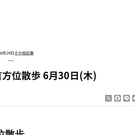
年6月29日
その他記事
位散歩 6月30日(木)
X
Faceb
Li
位散歩