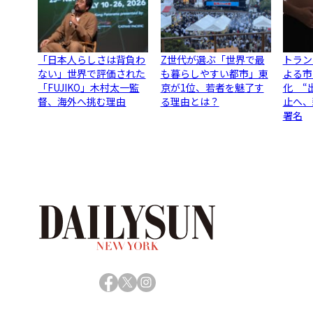
「日本人らしさは背負わ
Z世代が選ぶ「世界で最
トラン
ない」世界で評価された
も暮らしやすい都市」東
よる市
「FUJIKO」木村太一監
京が1位、若者を魅了す
化 “
督、海外へ挑む理由
る理由とは？
止へ、
署名
Facebook
X
Instagram