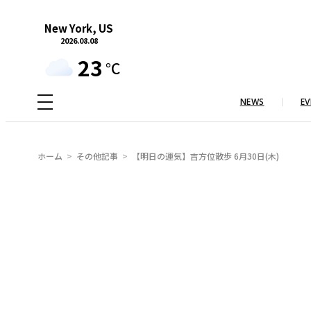
内
New York, US
容
2026.08.08
を
23
°C
ス
キ
NEWS
EV
ッ
プ
ホーム
その他記事
【明日の運気】吉方位散歩 6月30日(木)