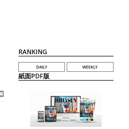
RANKING
DAILY
WEEKLY
紙面PDF版
ook
ne
Email