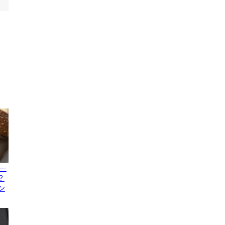
ー
？
ン