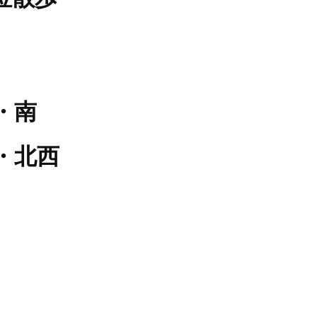
・南
・北西