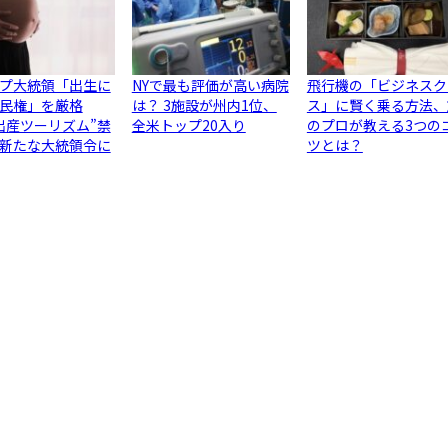
プ大統領「出生に
NYで最も評価が高い病院
飛行機の「ビジネスク
民権」を厳格
は？ 3施設が州内1位、
ス」に賢く乗る方法、
出産ツーリズム”禁
全米トップ20入り
のプロが教える3つの
新たな大統領令に
ツとは？