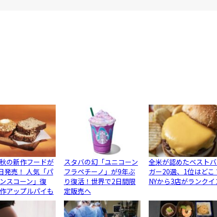
秋の新作フードが
スタバの幻「ユニコーン
全米が認めたベストバ
5日発売！ 人気「パ
フラペチーノ」が9年ぶ
ガー20選、1位はどこ
ンスコーン」復
り復活！世界で2日間限
NYから3店がランクイ
作アップルパイも
定販売へ