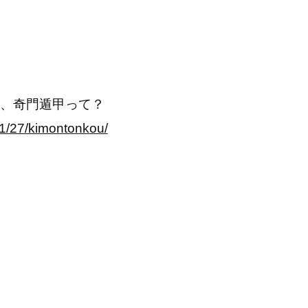
、奇門遁甲って？
1/27/kimontonkou/