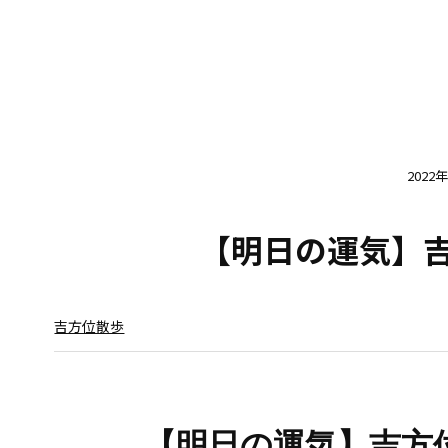
2022
【明日の運気】吉方
吉方位散歩
【明日の運気】
吉方