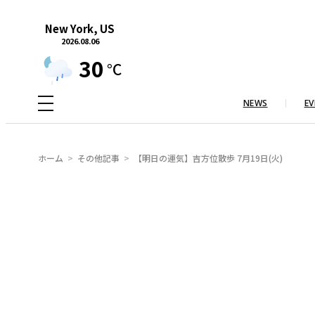
内
New York, US
容
2026.08.06
を
30
°C
ス
キ
NEWS
EV
ッ
プ
ホーム
その他記事
【明日の運気】吉方位散歩 7月19日(火)