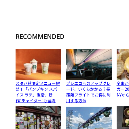
RECOMMENDED
スタバ秋限定メニュー解
プレエコへのアップグレ
全米が
禁！「パンプキン スパ
ード、いくらかかる？長
ガー2
イス ラテ」復活、新
距離フライトでお得に利
NYか
作“チャイダー”も登場
用する方法