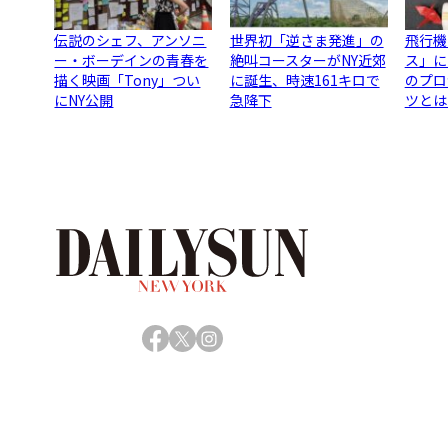
伝説のシェフ、アンソニ
世界初「逆さま発進」の
飛行機
ー・ボーデインの青春を
絶叫コースターがNY近郊
ス」に
描く映画「Tony」つい
に誕生、時速161キロで
のプロ
にNY公開
急降下
ツとは
Facebook
X
Instagram