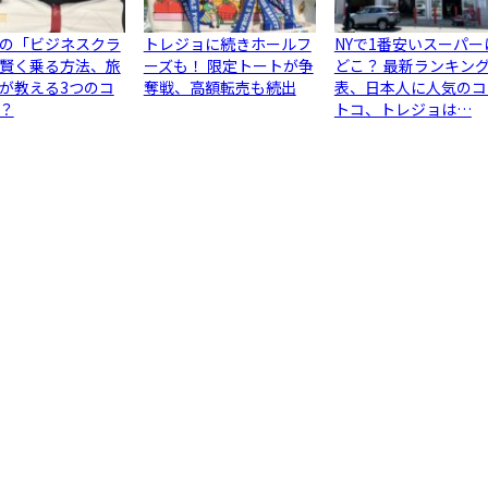
の「ビジネスクラ
トレジョに続きホールフ
NYで1番安いスーパー
賢く乗る方法、旅
ーズも！ 限定トートが争
どこ？ 最新ランキン
が教える3つのコ
奪戦、高額転売も続出
表、日本人に人気のコ
？
トコ、トレジョは…