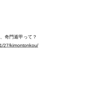
、奇門遁甲って？
1/27/kimontonkou/