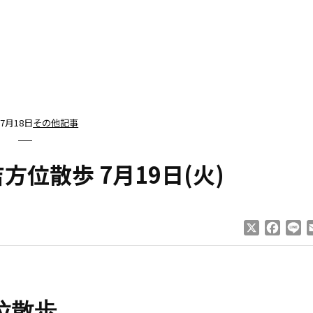
年7月18日
その他記事
位散歩 7月19日(火)
X
Faceb
Li
位散歩