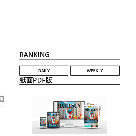
RANKING
DAILY
WEEKLY
紙面PDF版
ook
ne
Email