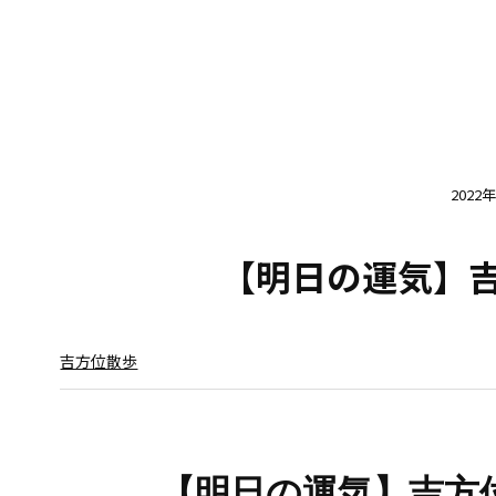
2022
【明日の運気】吉方
吉方位散歩
【明日の運気】
吉方