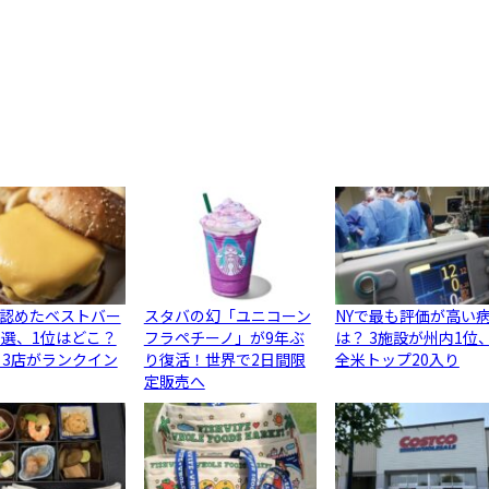
認めたベストバー
スタバの幻「ユニコーン
NYで最も評価が高い
0選、1位はどこ？
フラペチーノ」が9年ぶ
は？ 3施設が州内1位
ら3店がランクイン
り復活！世界で2日間限
全米トップ20入り
定販売へ