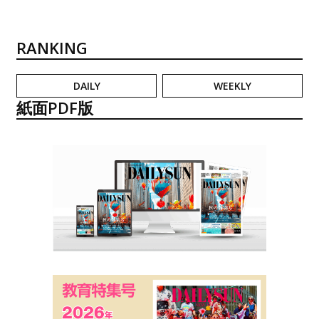
RANKING
DAILY
WEEKLY
紙面PDF版