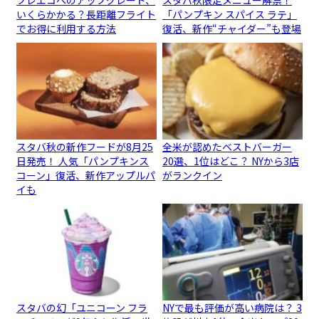
プレエコへのアップグレード、
スタバ秋限定メニュー解禁！
いくらかかる？長距離フライト
「パンプキン スパイス ラテ」
でお得に利用する方法
復活、新作“チャイダー”も登場
スタバ秋の新作フードが8月25
全米が認めたベストバーガー
日発売！ 人気「パンプキンス
20選、1位はどこ？ NYから3店
コーン」復活、新作アップルパ
がランクイン
イも
スタバの幻「ユニコーン フラ
NYで最も評価が高い病院は？ 3