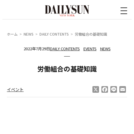
内
容
を
ス
ホーム
NEWS
DAILY CONTENTS
労働組合の基礎知識
キ
ッ
2022年7月29日
DAILY CONTENTS
EVENTS
NEWS
プ
労働組合の基礎知識
X
Facebook
Line
Ema
イベント