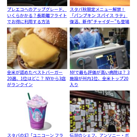
プレエコへのアップグレード、
スタバ秋限定メニュー解禁！
いくらかかる？長距離フライト
「パンプキン スパイス ラテ」
でお得に利用する方法
復活、新作“チャイダー”も登場
全米が認めたベストバーガー
NYで最も評価が高い病院は？ 3
20選、1位はどこ？ NYから3店
施設が州内1位、全米トップ20
がランクイン
入り
スタバの幻「ユニコーン フラ
伝説のシェフ、アンソニー・ボ