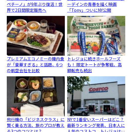
ペチーノ」が9年ぶり復活！世
ーデインの青春を描く映画
界で2日間限定販売へ
「Tony」ついにNY公開
プレミアムエコノミーの機内食
トレジョに続きホールフーズ
が「豪華すぎる」と話題、6つ
も！ 限定トートが争奪戦、高
の航空会社を比較
額転売も続出
飛行機の「ビジネスクラス」に
NYで1番安いスーパーはどこ？
賢く乗る方法、旅のプロが教え
最新ランキング発表、日本人に
る3つのコツとは？
人気のコストコ、トレジョは…