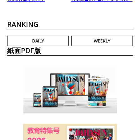
RANKING
DAILY
WEEKLY
紙面PDF版