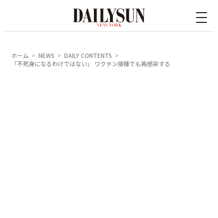
内
容
を
ス
ホーム
NEWS
DAILY CONTENTS
キ
「不死身になるわけではない」 ワクチン接種でも再感染する
ッ
プ