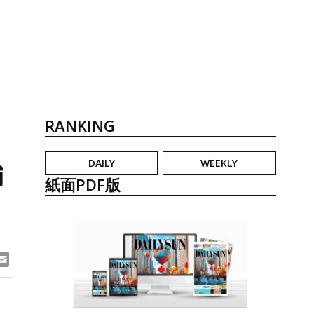
RANKING
DAILY
WEEKLY
補
紙面PDF版
ook
ne
Email