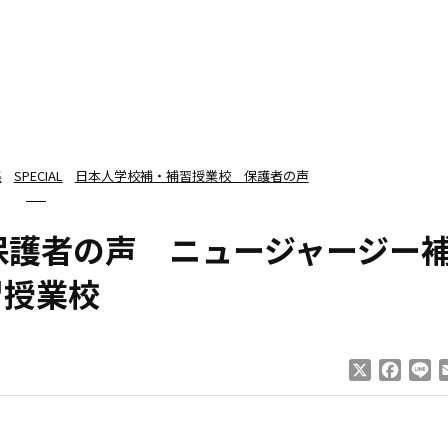
集
SPECIAL
日本人学校補・補習授業校 保護者の声
保護者の声 ニュージャージー
習授業校
X
Faceb
Li