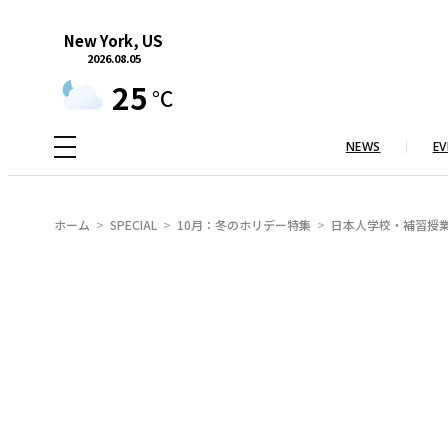
内
New York, US
容
2026.08.05
を
25
°C
ス
キ
NEWS
EV
ッ
プ
ホーム
SPECIAL
10月：冬のホリデー特集
日本人学校・補習授