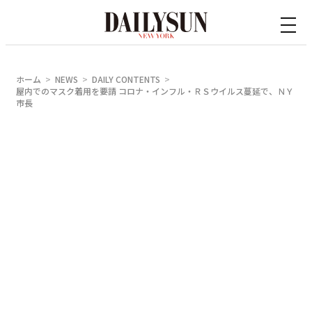
内
容
を
ス
ホーム
NEWS
DAILY CONTENTS
キ
屋内でのマスク着用を要請 コロナ・インフル・ＲＳウイルス蔓延で、ＮＹ
市長
ッ
プ