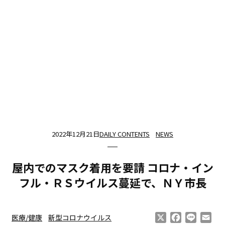
2022年12月21日
DAILY CONTENTS
NEWS
屋内でのマスク着用を要請 コロナ・イン
フル・ＲＳウイルス蔓延で、ＮＹ市長
X
Facebook
Line
Ema
医療/健康
新型コロナウイルス