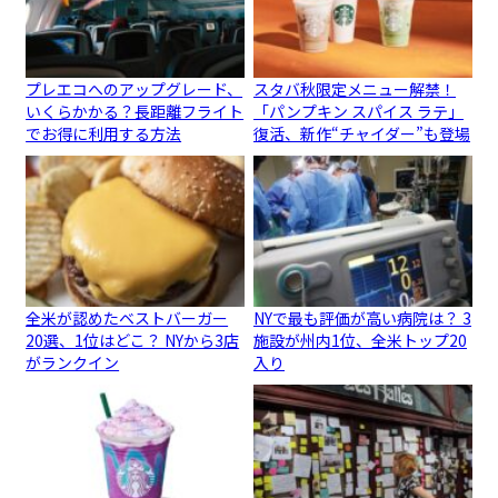
プレエコへのアップグレード、
スタバ秋限定メニュー解禁！
いくらかかる？長距離フライト
「パンプキン スパイス ラテ」
でお得に利用する方法
復活、新作“チャイダー”も登場
全米が認めたベストバーガー
NYで最も評価が高い病院は？ 3
20選、1位はどこ？ NYから3店
施設が州内1位、全米トップ20
がランクイン
入り