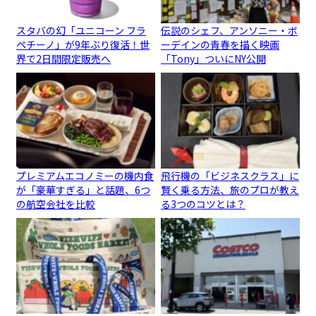
スタバの幻「ユニコーン フラ
伝説のシェフ、アンソニー・ボ
ペチーノ」が9年ぶり復活！世
ーデインの青春を描く映画
界で2日間限定販売へ
「Tony」ついにNY公開
プレミアムエコノミーの機内食
飛行機の「ビジネスクラス」に
が「豪華すぎる」と話題、6つ
賢く乗る方法、旅のプロが教え
の航空会社を比較
る3つのコツとは？