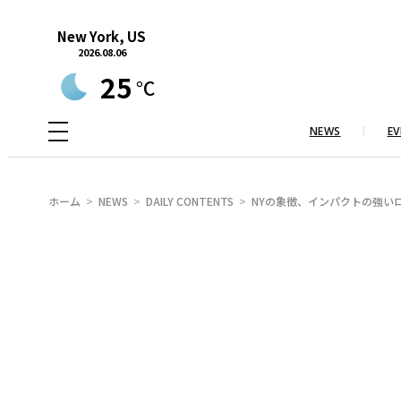
内
New York, US
容
2026.08.06
を
25
°C
ス
キ
NEWS
EV
ッ
プ
ホーム
NEWS
DAILY CONTENTS
NYの象徴、インパクトの強いロゴ