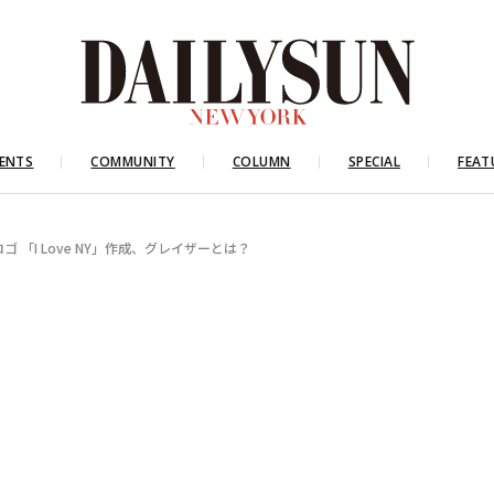
ENTS
COMMUNITY
COLUMN
SPECIAL
FEAT
 「I Love NY」作成、グレイザーとは？