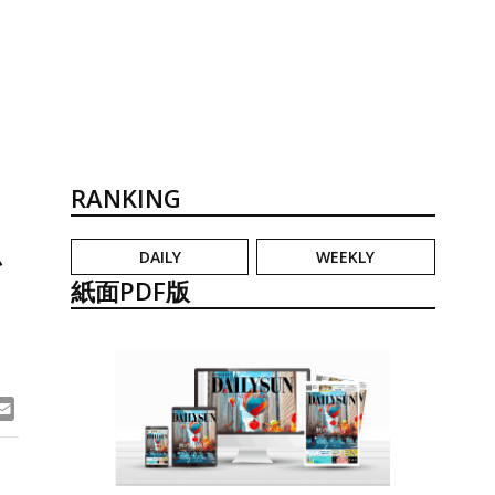
RANKING
DAILY
WEEKLY
グ
紙面PDF版
ook
ne
Email