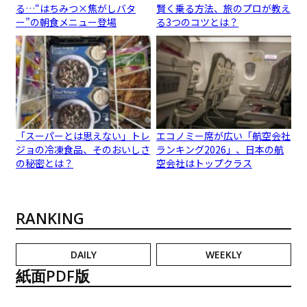
る…“はちみつ×焦がしバタ
賢く乗る方法、旅のプロが教え
ー”の朝食メニュー登場
る3つのコツとは？
「スーパーとは思えない」トレ
エコノミー席が広い「航空会社
ジョの冷凍食品、そのおいしさ
ランキング2026」、日本の航
の秘密とは？
空会社はトップクラス
RANKING
DAILY
WEEKLY
紙面PDF版