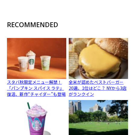
RECOMMENDED
スタバ秋限定メニュー解禁！
全米が認めたベストバーガー
「パンプキン スパイス ラテ」
20選、1位はどこ？ NYから3店
復活、新作“チャイダー”も登場
がランクイン