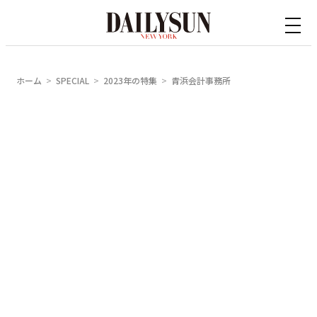
内
容
を
ス
ホーム
SPECIAL
2023年の特集
青浜会計事務所
キ
ッ
プ