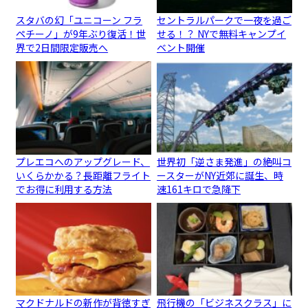
スタバの幻「ユニコーン フラ
セントラルパークで一夜を過ご
ペチーノ」が9年ぶり復活！世
せる！？ NYで無料キャンプイ
界で2日間限定販売へ
ベント開催
プレエコへのアップグレード、
世界初「逆さま発進」の絶叫コ
いくらかかる？長距離フライト
ースターがNY近郊に誕生、時
でお得に利用する方法
速161キロで急降下
マクドナルドの新作が背徳すぎ
飛行機の「ビジネスクラス」に