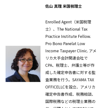
佐山 真理 米国税理士
Enrolled Agent（米国税理
士）、The National Tax
Practice Institute Fellow.
Pro Bono Panelat Low
Income Taxpayer Clinic. アメ
リカ大手会計関連会社で
CPA、税理士、弁護士等が作
成した確定申告書に対する監
査業務を行う。SAYAMA TAX
OFFICELLCを設立、アメリカ
確定申告書作成、税務相談、
国際税務などの税理士業務の