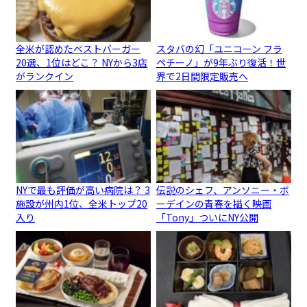
全米が認めたベストバーガー
スタバの幻「ユニコーン フラ
20選、1位はどこ？ NYから3店
ペチーノ」が9年ぶり復活！世
がランクイン
界で2日間限定販売へ
NYで最も評価が高い病院は？ 3
伝説のシェフ、アンソニー・ボ
施設が州内1位、全米トップ20
ーデインの青春を描く映画
入り
「Tony」ついにNY公開