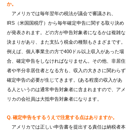
か。
アメリカでは毎年翌年の税法が議会で審議され、
IRS（米国国税庁）から毎年確定申告に関する取り決め
が発表されます。どの方が申告対象者になるかは複雑な
決まりがあり、また支払う税金の種類もさまざまです。
例えば、個人事業主の方で400ドル以上収入があった場
合、確定申告をしなければなりません。その他、非居住
者や半分非居住者となる方も、収入の大きさに関わらず
確定申告の必要が生じてきます。(ある程度の収入があ
る人というのは通常申告対象者に含まれますので、アメ
リカの会社員は大抵申告対象者になります。
Q. 確定申告をするうえで注意する点はありますか。
アメリカでは正しい申告書を提出する責任は納税者本