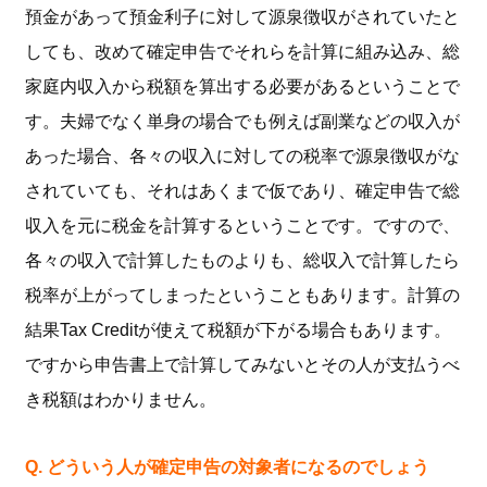
預金があって預金利子に対して源泉徴収がされていたと
しても、改めて確定申告でそれらを計算に組み込み、総
家庭内収入から税額を算出する必要があるということで
す。夫婦でなく単身の場合でも例えば副業などの収入が
あった場合、各々の収入に対しての税率で源泉徴収がな
されていても、それはあくまで仮であり、確定申告で総
収入を元に税金を計算するということです。ですので、
各々の収入で計算したものよりも、総収入で計算したら
税率が上がってしまったということもあります。計算の
結果Tax Creditが使えて税額が下がる場合もあります。
ですから申告書上で計算してみないとその人が支払うべ
き税額はわかりません。
Q. どういう人が確定申告の対象者になるのでしょう