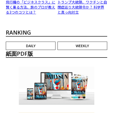
飛行機の「ビジネスクラス」に
トランプ大統領、ワクチンと自
賢く乗る方法、旅のプロが教え
閉症巡り大統領令か？ 科学界
る3つのコツとは？
と真っ向対立
RANKING
DAILY
WEEKLY
紙面PDF版