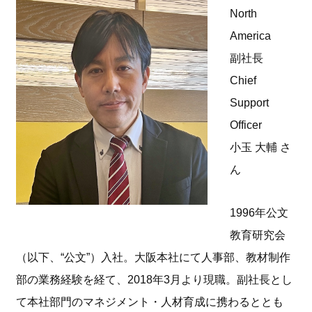
North
America
副社長
Chief
Support
Officer
小玉 大輔 さ
ん
1996年公文
教育研究会
（以下、“公文”）入社。大阪本社にて人事部、教材制作
部の業務経験を経て、2018年3月より現職。副社長とし
て本社部門のマネジメント・人材育成に携わるととも