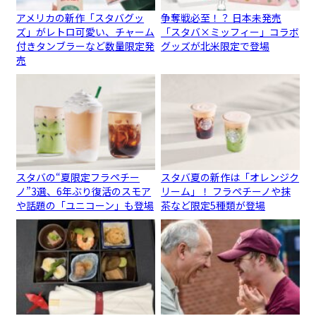
アメリカの新作「スタバグッ
争奪戦必至！？ 日本未発売
ズ」がレトロ可愛い、チャーム
「スタバ×ミッフィー」コラボ
付きタンブラーなど数量限定発
グッズが北米限定で登場
売
スタバの“夏限定フラペチー
スタバ夏の新作は「オレンジク
ノ”3選、6年ぶり復活のスモア
リーム」！ フラペチーノや抹
や話題の「ユニコーン」も登場
茶など限定5種類が登場