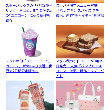
スターバックスの「8月新作ド
スタバ秋限定メニュー解禁！
リンク」まとめ、9年ぶり復活
「パンプキン スパイス ラテ」
の“ユニコーン”に秋の新作も
復活、新作“チャイダー”も登場
続々
スタバの幻「ユニコーン フラ
スタバ秋の新作フードが8月25
ペチーノ」が9年ぶり復活！世
日発売！ 人気「パンプキンス
界で2日間限定販売へ
コーン」復活、新作アップルパ
イも