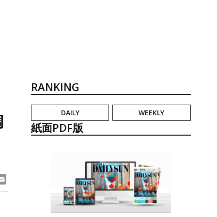
RANKING
DAILY
WEEKLY
調
紙面PDF版
ook
ne
Email