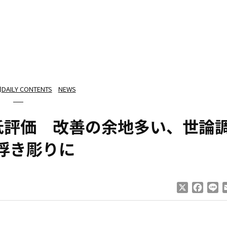
日
DAILY CONTENTS
NEWS
低評価 改善の余地多い、世論
浮き彫りに
X
Faceb
Li