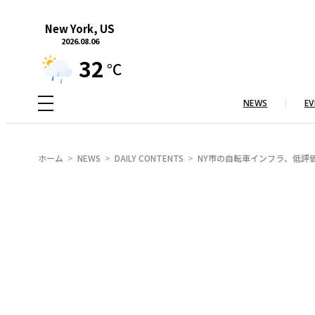
内
New York, US
容
2026.08.06
を
32
°C
ス
キ
NEWS
EV
ッ
プ
ホーム
NEWS
DAILY CONTENTS
NY市の自転車インフラ、低評