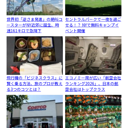
世界初「逆さま発進」の絶叫コ
セントラルパークで一夜を過ご
ースターがNY近郊に誕生、時
せる！？ NYで無料キャンプイ
速161キロで急降下
ベント開催
飛行機の「ビジネスクラス」に
エコノミー席が広い「航空会社
賢く乗る方法、旅のプロが教え
ランキング2026」、日本の航
る3つのコツとは？
空会社はトップクラス