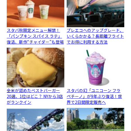
スタバ秋限定メニュー解禁！
プレエコへのアップグレード、
「パンプキン スパイス ラテ」
いくらかかる？長距離フライト
復活、新作“チャイダー”も登場
でお得に利用する方法
全米が認めたベストバーガー
スタバの幻「ユニコーン フラ
20選、1位はどこ？ NYから3店
ペチーノ」が9年ぶり復活！世
がランクイン
界で2日間限定販売へ