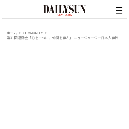
内
容
を
ス
ホーム
COMMUNITY
キ
第31回運動会「心を一つに、仲間を学ぶ」 ニュージャージー日本人学校
ッ
プ