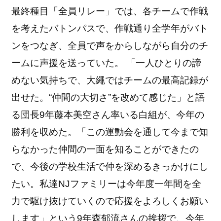
最終種目「全員リレー」では、各チームで作戦
を考えたバトンパスで、作戦通り全学年がバト
ンをつなぎ、全員で声をからしながら自分のチ
ームに声援を送っていた。 「一人ひとりの諦
めない気持ちで、大繩ではチームの最高記録が
出せた。“仲間の大切さ”を改めて感じた」と語
る団長9年藤本美空さん率いる白組が、今年の
勝利を収めた。「この運動会を通して今まで知
らなかった仲間の一面を知ることができたの
で、今後の学校生活で仲を深めるきっかけにし
たい。私達NJファミリーは今年度一年間を全
力で駆け抜けていくので応援をよろしくお願い
します」という9年森郁流さんの挨拶で、今年