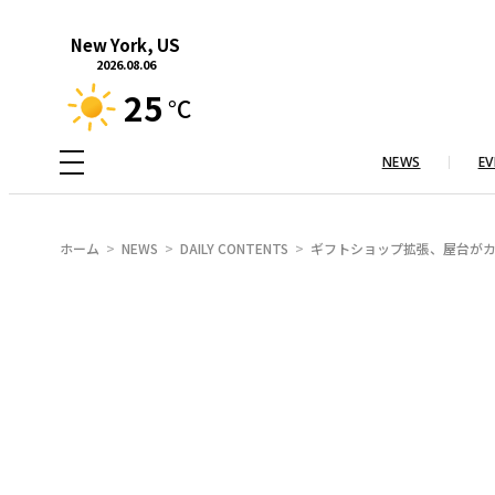
内
New York, US
容
2026.08.06
を
25
°C
ス
キ
NEWS
EV
ッ
プ
ホーム
NEWS
DAILY CONTENTS
ギフトショップ拡張、屋台がカ