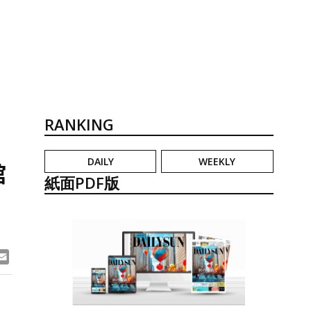
RANKING
DAILY
WEEKLY
館
紙面PDF版
ook
ne
Email