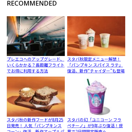
RECOMMENDED
プレエコへのアップグレード、
スタバ秋限定メニュー解禁！
いくらかかる？長距離フライト
「パンプキン スパイス ラテ」
でお得に利用する方法
復活、新作“チャイダー”も登場
スタバ秋の新作フードが8月25
スタバの幻「ユニコーン フラ
日発売！ 人気「パンプキンス
ペチーノ」が9年ぶり復活！世
コーン」復活、新作アップルパ
界で2日間限定販売へ