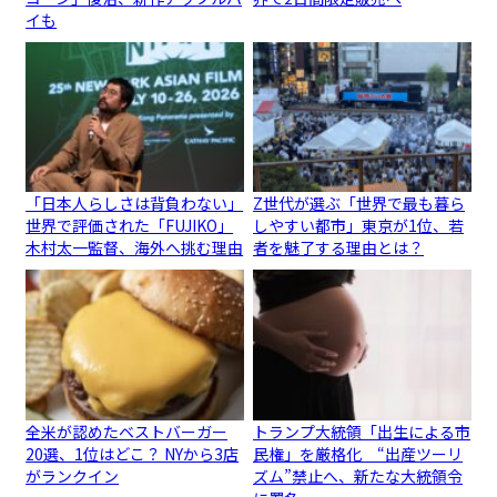
イも
「日本人らしさは背負わない」
Z世代が選ぶ「世界で最も暮ら
世界で評価された「FUJIKO」
しやすい都市」東京が1位、若
木村太一監督、海外へ挑む理由
者を魅了する理由とは？
全米が認めたベストバーガー
トランプ大統領「出生による市
20選、1位はどこ？ NYから3店
民権」を厳格化 “出産ツーリ
がランクイン
ズム”禁止へ、新たな大統領令