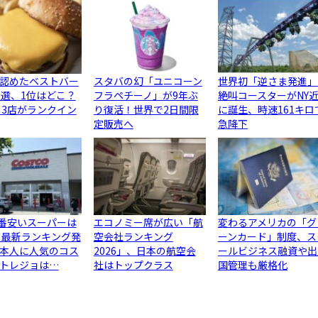
認めたベストバー
スタバの幻「ユニコーン
世界初「逆さま発進」
0選、1位はどこ？
フラペチーノ」が9年ぶ
絶叫コースターがNY
ら3店がランクイン
り復活！世界で2日間限
に誕生、時速161キロ
定販売へ
急降下
1番安いスーパーは
エコノミー席が広い「航
変わるアメリカの「グ
 最新ランキング発
空会社ランキング
ーンカード」制度、ス
本人に人気のコス
2026」、日本の航空会
ールビジネス融資や出
トレジョは…
社はトップクラス
国管理も厳格化