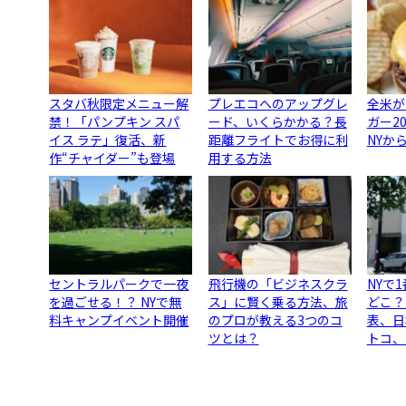
スタバ秋限定メニュー解
プレエコへのアップグレ
全米が
禁！「パンプキン スパ
ード、いくらかかる？長
ガー2
イス ラテ」復活、新
距離フライトでお得に利
NYか
作“チャイダー”も登場
用する方法
セントラルパークで一夜
飛行機の「ビジネスクラ
NYで
を過ごせる！？ NYで無
ス」に賢く乗る方法、旅
どこ？
料キャンプイベント開催
のプロが教える3つのコ
表、日
ツとは？
トコ、