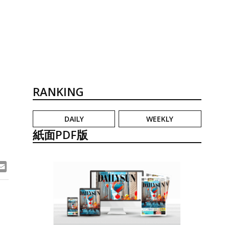
RANKING
DAILY
WEEKLY
紙面PDF版
ook
ne
Email