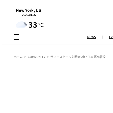
内
New York, US
容
2026.08.06
を
33
°C
ス
キ
NEWS
EV
ッ
プ
ホーム
COMMUNITY
サマースクール説明会 Alto日本語補習校