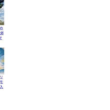
の
近郊
で
リ
モ
入