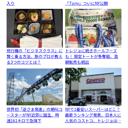
入り
「Tony」ついにNY公開
飛行機の「ビジネスクラス」に
トレジョに続きホールフーズ
賢く乗る方法、旅のプロが教え
も！ 限定トートが争奪戦、高
る3つのコツとは？
額転売も続出
世界初「逆さま発進」の絶叫コ
NYで1番安いスーパーはどこ？
ースターがNY近郊に誕生、時
最新ランキング発表、日本人に
速161キロで急降下
人気のコストコ、トレジョは…