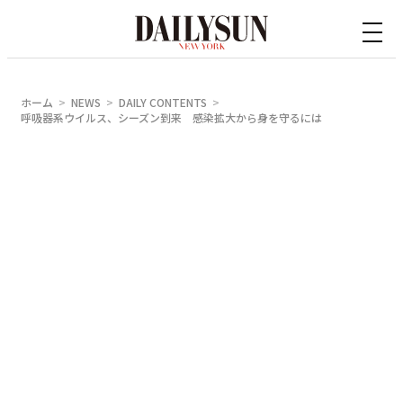
内
容
を
ス
ホーム
NEWS
DAILY CONTENTS
キ
呼吸器系ウイルス、シーズン到来 感染拡大から身を守るには
ッ
プ