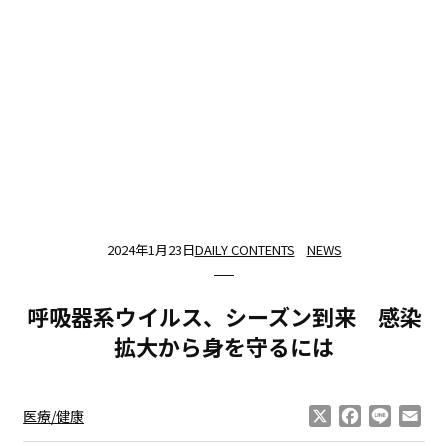
2024年1月23日
DAILY CONTENTS
NEWS
呼吸器系ウイルス、シーズン到来 感染
拡大から身を守るには
X
Facebook
Line
Ema
医療/健康