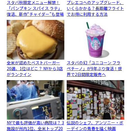
スタバ秋限定メニュー解禁！
プレエコへのアップグレード、
「パンプキン スパイス ラテ」
いくらかかる？長距離フライト
復活、新作“チャイダー”も登場
でお得に利用する方法
全米が認めたベストバーガー
スタバの幻「ユニコーン フラ
20選、1位はどこ？ NYから3店
ペチーノ」が9年ぶり復活！世
がランクイン
界で2日間限定販売へ
NYで最も評価が高い病院は？ 3
伝説のシェフ、アンソニー・ボ
施設が州内1位、全米トップ20
ーデインの青春を描く映画