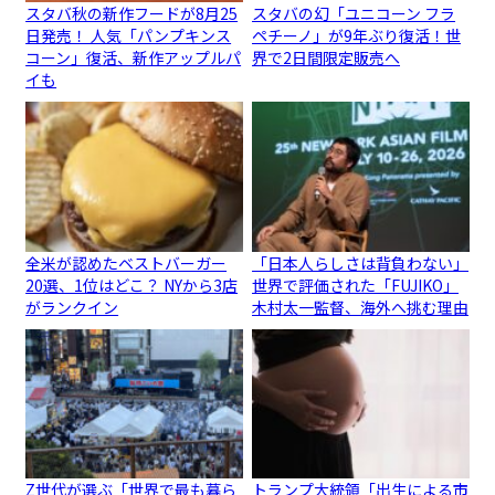
スタバ秋の新作フードが8月25
スタバの幻「ユニコーン フラ
日発売！ 人気「パンプキンス
ペチーノ」が9年ぶり復活！世
コーン」復活、新作アップルパ
界で2日間限定販売へ
イも
全米が認めたベストバーガー
「日本人らしさは背負わない」
20選、1位はどこ？ NYから3店
世界で評価された「FUJIKO」
がランクイン
木村太一監督、海外へ挑む理由
Z世代が選ぶ「世界で最も暮ら
トランプ大統領「出生による市