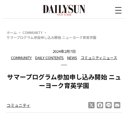
内
容
を
ス
ホーム
COMMUNITY
キ
サマープログラム参加申し込み開始 ニューヨーク育英学園
ッ
2024年2月7日
プ
COMMUNITY
DAILY CONTENTS
NEWS
コミュニティニュース
サマープログラム参加申し込み開始 ニュ
ーヨーク育英学園
X
Facebook
Line
Ema
コミュニティ