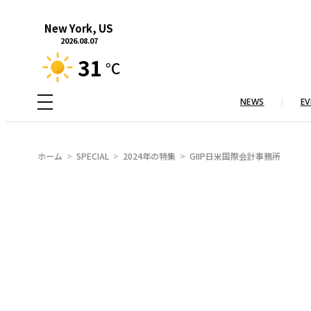
内
New York, US
容
2026.08.07
を
31
°C
ス
キ
NEWS
EV
ッ
プ
ホーム
SPECIAL
2024年の特集
GIIP日米国際会計事務所