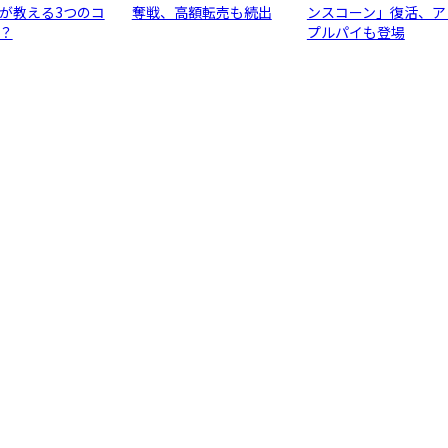
が教える3つのコ
奪戦、高額転売も続出
ンスコーン」復活、ア
？
プルパイも登場