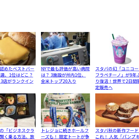
認めたベストバー
NYで最も評価が高い病院
スタバの幻「ユニコー
0選、1位はどこ？
は？ 3施設が州内1位、
フラペチーノ」が9年
ら3店がランクイン
全米トップ20入り
り復活！世界で2日間
定販売へ
の「ビジネスクラ
トレジョに続きホールフ
スタバ秋の新作フード
賢く乗る方法、旅
ーズも！ 限定トートが争
これ！ 人気「パンプ