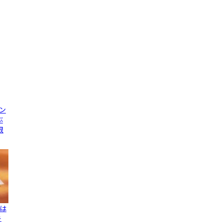
ン
ぶ
限
は
キ