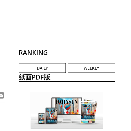
RANKING
DAILY
WEEKLY
紙面PDF版
ook
ne
Email