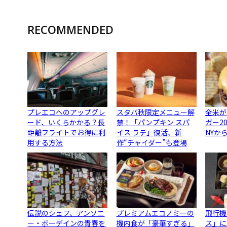
RECOMMENDED
プレエコへのアップグレ
スタバ秋限定メニュー解
全米が
ード、いくらかかる？長
禁！「パンプキン スパ
ガー2
距離フライトでお得に利
イス ラテ」復活、新
NYか
用する方法
作“チャイダー”も登場
伝説のシェフ、アンソニ
プレミアムエコノミーの
飛行機
ー・ボーデインの青春を
機内食が「豪華すぎる」
ス」に