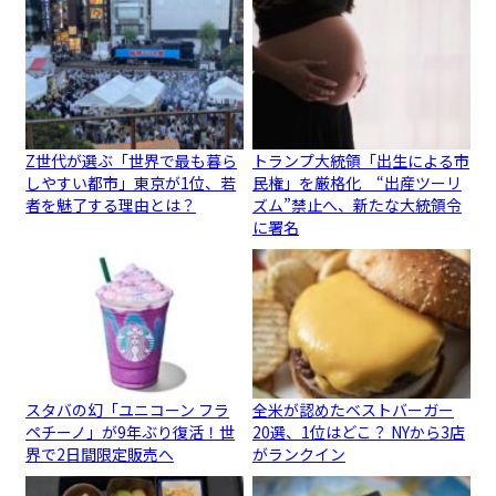
Z世代が選ぶ「世界で最も暮ら
トランプ大統領「出生による市
しやすい都市」東京が1位、若
民権」を厳格化 “出産ツーリ
者を魅了する理由とは？
ズム”禁止へ、新たな大統領令
に署名
スタバの幻「ユニコーン フラ
全米が認めたベストバーガー
ペチーノ」が9年ぶり復活！世
20選、1位はどこ？ NYから3店
界で2日間限定販売へ
がランクイン