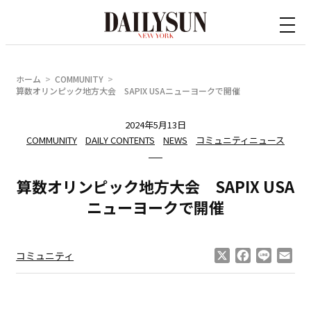
内
容
を
ス
ホーム
COMMUNITY
キ
算数オリンピック地方大会 SAPIX USAニューヨークで開催
ッ
2024年5月13日
プ
COMMUNITY
DAILY CONTENTS
NEWS
コミュニティニュース
算数オリンピック地方大会 SAPIX USA
ニューヨークで開催
X
Facebook
Line
Ema
コミュニティ