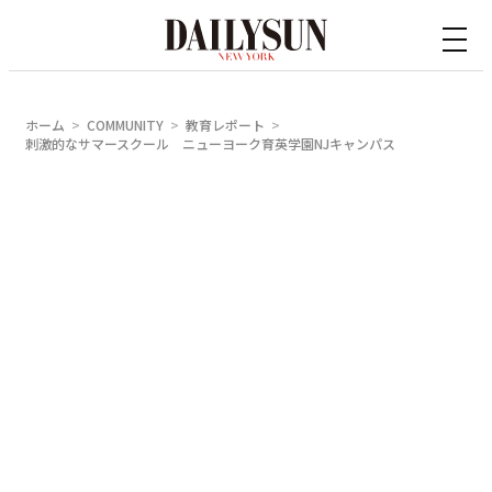
内
容
を
ス
ホーム
COMMUNITY
教育レポート
キ
刺激的なサマースクール ニューヨーク育英学園NJキャンパス
ッ
プ