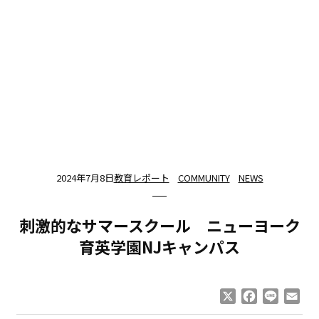
2024年7月8日
教育レポート
COMMUNITY
NEWS
刺激的なサマースクール ニューヨーク
育英学園NJキャンパス
X
Facebook
Line
Ema