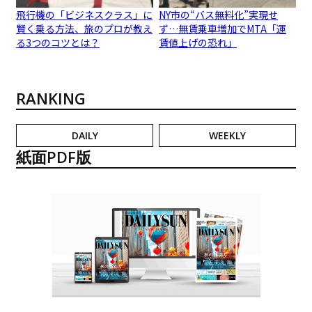
飛行機の「ビジネスクラス」に
NY市の“バス無料化”実現せ
賢く乗る方法、旅のプロが教え
ず…無賃乗車増加でMTA「運
る3つのコツとは？
賃値上げの恐れ」
RANKING
DAILY
WEEKLY
紙面PDF版