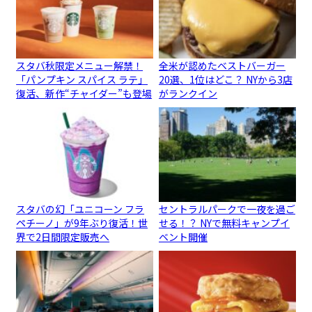
スタバ秋限定メニュー解禁！
全米が認めたベストバーガー
「パンプキン スパイス ラテ」
20選、1位はどこ？ NYから3店
復活、新作“チャイダー”も登場
がランクイン
スタバの幻「ユニコーン フラ
セントラルパークで一夜を過ご
ペチーノ」が9年ぶり復活！世
せる！？ NYで無料キャンプイ
界で2日間限定販売へ
ベント開催