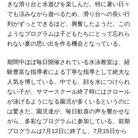
きな滑り台と水遊びを楽しんだ。
特に暑い日々
でも涼みながら遊べるため、
滑り台への長い行
列がずっとできるほど、興奮したようだ。
この
ようなプログラムは子どもたちにとって忘れら
れない夏の思い
出を作る機会となっている。
期間中ほぼ毎日開催されている水泳教室は、
経
験豊富な指導者による丁寧な指導として絶大な
人気を博している
。中でも、顔を水につけられ
ない子が、
サマースクール終了時にはクロール
が泳げるようになる園児が多く
いるというのに
は驚きだ。園児達が、
毎日歓喜の声を響かせな
がら、多彩なプログラムに参加している。
前期
プログラムは7月12日に終了し、
7月15日から