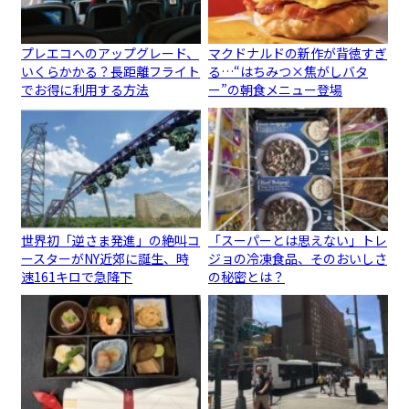
プレエコへのアップグレード、
マクドナルドの新作が背徳すぎ
いくらかかる？長距離フライト
る…“はちみつ×焦がしバタ
でお得に利用する方法
ー”の朝食メニュー登場
世界初「逆さま発進」の絶叫コ
「スーパーとは思えない」トレ
ースターがNY近郊に誕生、時
ジョの冷凍食品、そのおいしさ
速161キロで急降下
の秘密とは？