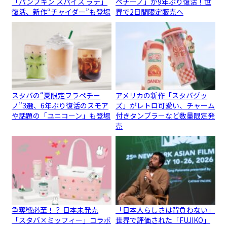
「パンプキン スパイス ラテ」
ペチーノ」が9年ぶり復活！世
復活、新作“チャイダー”も登場
界で2日間限定販売へ
スタバの“夏限定フラペチー
アメリカの新作「スタバグッ
ノ”3選、6年ぶり復活のスモア
ズ」がレトロ可愛い、チャーム
や話題の「ユニコーン」も登場
付きタンブラーなど数量限定発
売
争奪戦必至！？ 日本未発売
「日本人らしさは背負わない」
「スタバ×ミッフィー」コラボ
世界で評価された「FUJIKO」