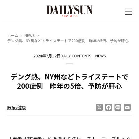
内
容
を
ス
ホーム
NEWS
キ
デング熱、NY州などトライステートで200症例 昨年の5倍、予防が肝心
ッ
2024年7月12日
DAILY CONTENTS
NEWS
プ
デング熱、NY州などトライステートで
200症例 昨年の5倍、予防が肝心
X
Facebook
Line
Ema
医療/健康
「患者は旅行者」と指摘するのは、ストーニーブルック