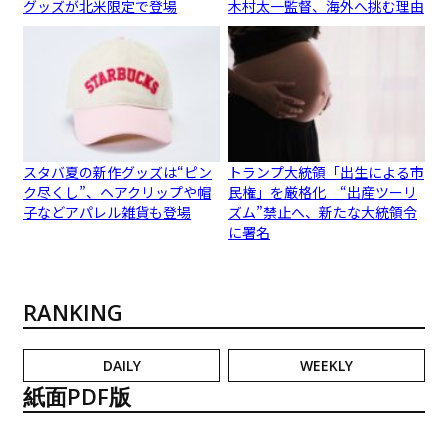
グッズが北米限定で登場
木村太一監督、海外へ挑む理由
スタバ夏の新作グッズは“ピン
トランプ大統領「出生による市
ク尽くし”、ヘアクリップや帽
民権」を厳格化 “出産ツーリ
子などアパレル雑貨も登場
ズム”禁止へ、新たな大統領令
に署名
RANKING
DAILY
WEEKLY
紙面PDF版