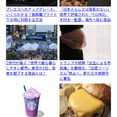
プレエコへのアップグレード、
「日本人らしさは背負わない」
いくらかかる？長距離フライト
世界で評価された「FUJIKO」
でお得に利用する方法
木村太一監督、海外へ挑む理由
Z世代が選ぶ「世界で最も暮ら
トランプ大統領「出生による市
しやすい都市」東京が1位、若
民権」を厳格化 “出産ツーリ
者を魅了する理由とは？
ズム”禁止へ、新たな大統領令
に署名