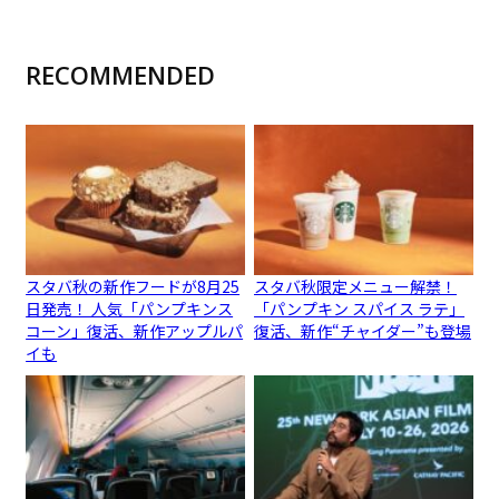
RECOMMENDED
スタバ秋の新作フードが8月25
スタバ秋限定メニュー解禁！
日発売！ 人気「パンプキンス
「パンプキン スパイス ラテ」
コーン」復活、新作アップルパ
復活、新作“チャイダー”も登場
イも