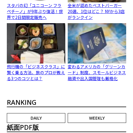
スタバの幻「ユニコーン フラ
全米が認めたベストバーガー
ペチーノ」が9年ぶり復活！世
20選、1位はどこ？ NYから3店
界で2日間限定販売へ
がランクイン
飛行機の「ビジネスクラス」に
変わるアメリカの「グリーンカ
賢く乗る方法、旅のプロが教え
ード」制度、スモールビジネス
る3つのコツとは？
融資や出入国管理も厳格化
RANKING
DAILY
WEEKLY
紙面PDF版