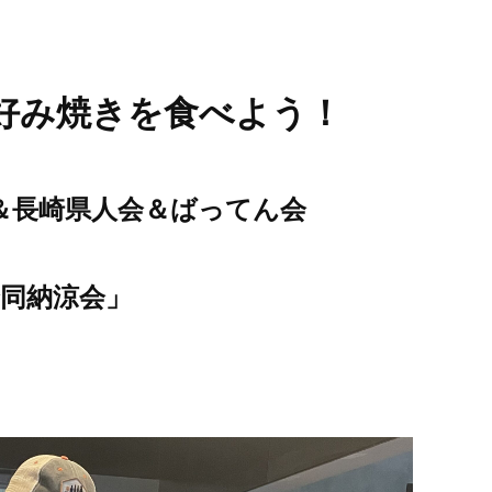
好み焼きを食べよう！
会＆長崎県人会＆ばってん会
同納涼会」