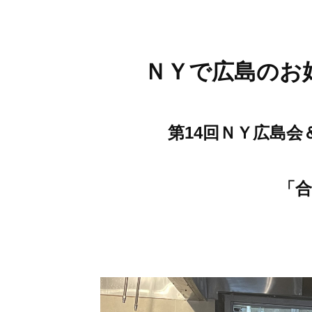
ＮＹで広島のお
第14回ＮＹ広島
「合