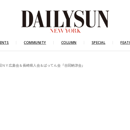
ENTS
COMMUNITY
COLUMN
SPECIAL
FEAT
回ＮＹ広島会＆長崎県人会＆ばってん会「合同納涼会」