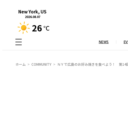
内
New York, US
容
2026.08.07
を
26
°C
ス
キ
NEWS
EV
ッ
プ
ホーム
COMMUNITY
ＮＹで広島のお好み焼きを食べよう！ 第14