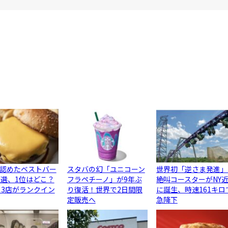
認めたベストバー
スタバの幻「ユニコーン
世界初「逆さま発進」
0選、1位はどこ？
フラペチーノ」が9年ぶ
絶叫コースターがNY
ら3店がランクイン
り復活！世界で2日間限
に誕生、時速161キロ
定販売へ
急降下