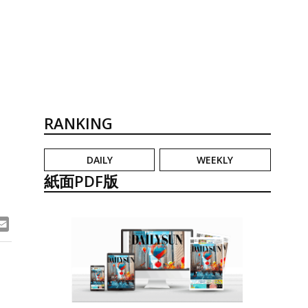
RANKING
DAILY
WEEKLY
紙面PDF版
ook
ne
Email