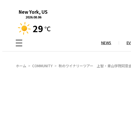
内
New York, US
容
2026.08.06
を
29
°C
ス
キ
NEWS
EV
ッ
プ
ホーム
COMMUNITY
秋のワイナリーツアー 上智・青山学院同窓