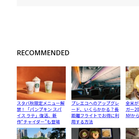
RECOMMENDED
スタバ秋限定メニュー解
プレエコへのアップグレ
全米が
禁！「パンプキン スパ
ード、いくらかかる？長
ガー2
イス ラテ」復活、新
距離フライトでお得に利
NYか
作“チャイダー”も登場
用する方法