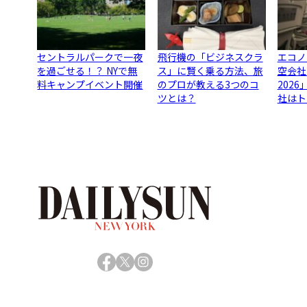
セントラルパークで一夜
飛行機の「ビジネスクラ
エコノ
を過ごせる！？ NYで無
ス」に賢く乗る方法、旅
空会社
料キャンプイベント開催
のプロが教える3つのコ
202
ツとは？
社はト
Facebook
X
Instagram