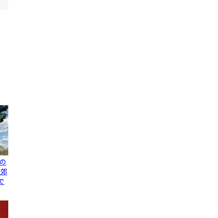
の
近郊
で