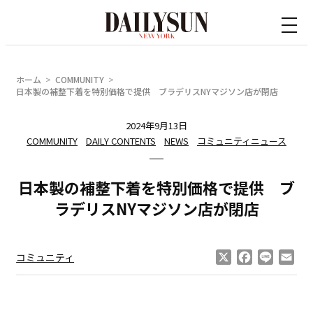
内
容
を
ス
ホーム
COMMUNITY
キ
日本製の補整下着を特別価格で提供 ブラデリスNYマジソン店が閉店
ッ
2024年9月13日
プ
COMMUNITY
DAILY CONTENTS
NEWS
コミュニティニュース
日本製の補整下着を特別価格で提供 ブ
ラデリスNYマジソン店が閉店
X
Facebook
Line
Ema
コミュニティ