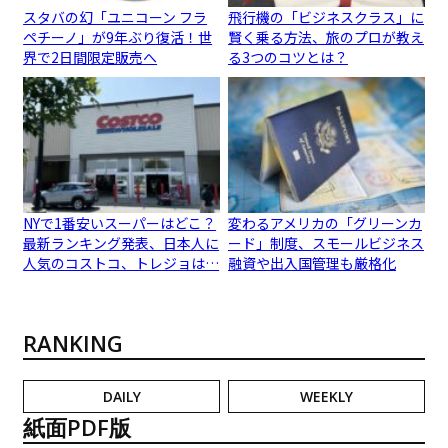
スタバの幻「ユニコーン フラ
飛行機の「ビジネスクラス」に
ペチーノ」が9年ぶり復活！世
賢く乗る方法、旅のプロが教え
界で2日間限定販売へ
る3つのコツとは？
NYで1番安いスーパーはどこ？
変わるアメリカの「グリーンカ
最新ランキング発表、日本人に
ード」制度、スモールビジネス
人気のコストコ、トレジョは…
融資や出入国管理も厳格化
RANKING
DAILY
WEEKLY
紙面PDF版