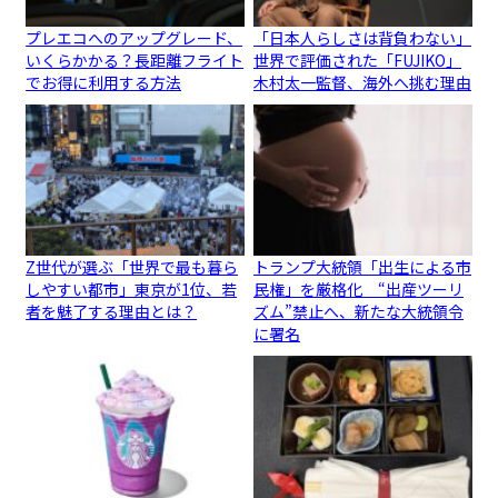
プレエコへのアップグレード、
「日本人らしさは背負わない」
いくらかかる？長距離フライト
世界で評価された「FUJIKO」
でお得に利用する方法
木村太一監督、海外へ挑む理由
Z世代が選ぶ「世界で最も暮ら
トランプ大統領「出生による市
しやすい都市」東京が1位、若
民権」を厳格化 “出産ツーリ
者を魅了する理由とは？
ズム”禁止へ、新たな大統領令
に署名