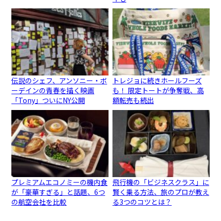
伝説のシェフ、アンソニー・ボ
トレジョに続きホールフーズ
ーデインの青春を描く映画
も！ 限定トートが争奪戦、高
「Tony」ついにNY公開
額転売も続出
プレミアムエコノミーの機内食
飛行機の「ビジネスクラス」に
が「豪華すぎる」と話題、6つ
賢く乗る方法、旅のプロが教え
の航空会社を比較
る3つのコツとは？