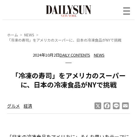
内
容
を
ス
ホーム
NEWS
キ
「冷凍の寿司」をアメリカのスーパーに、日本の冷凍食品がNYで挑戦
ッ
2024年10月2日
DAILY CONTENTS
NEWS
プ
「冷凍の寿司」をアメリカのスーパー
に、日本の冷凍食品がNYで挑戦
X
Facebook
Line
Ema
グルメ
経済
「日本の冷凍食品をアメリカに」そんな思いをテーマに