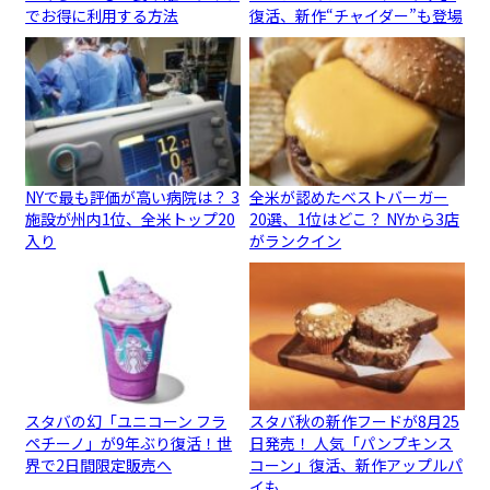
でお得に利用する方法
復活、新作“チャイダー”も登場
NYで最も評価が高い病院は？ 3
全米が認めたベストバーガー
施設が州内1位、全米トップ20
20選、1位はどこ？ NYから3店
入り
がランクイン
スタバの幻「ユニコーン フラ
スタバ秋の新作フードが8月25
ペチーノ」が9年ぶり復活！世
日発売！ 人気「パンプキンス
界で2日間限定販売へ
コーン」復活、新作アップルパ
イも