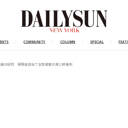
ENTS
COMMUNITY
COLUMN
SPECIAL
FEAT
隠滅の研究 保険金目当て女性殺害の男に終身刑