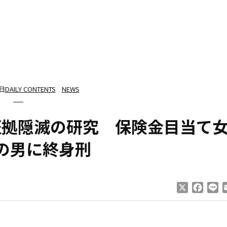
3日
DAILY CONTENTS
NEWS
証拠隠滅の研究 保険金目当て
の男に終身刑
X
Faceb
Li