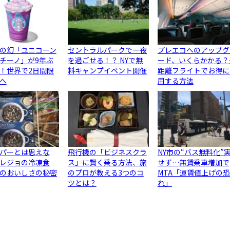
の幻「ユニコーン
セントラルパークで一夜
プレエコへのアップグ
チーノ」が9年ぶ
を過ごせる！？ NYで無
ード、いくらかかる？
！世界で2日間限
料キャンプイベント開催
距離フライトでお得に
へ
用する方法
パーとは思えな
飛行機の「ビジネスクラ
NY市の“バス無料化”
レジョの冷凍食
ス」に賢く乗る方法、旅
せず…無賃乗車増加で
のおいしさの秘密
のプロが教える3つのコ
MTA「運賃値上げの恐
ツとは？
れ」