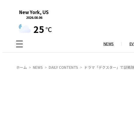
内
New York, US
容
2026.08.06
を
25
°C
ス
キ
NEWS
EV
ッ
プ
ホーム
NEWS
DAILY CONTENTS
ドラマ「デクスター」で証拠