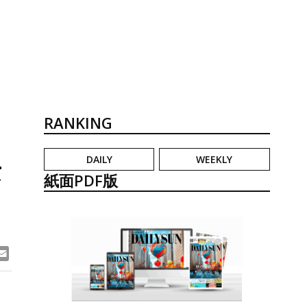
RANKING
DAILY
WEEKLY
女
紙面PDF版
ook
ne
Email