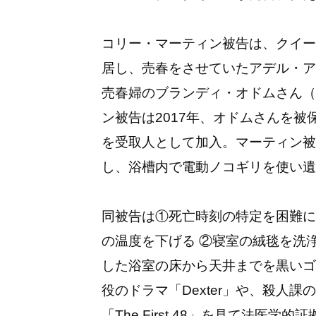
コリー・マーティン被告は、クイー
居し、売春をさせていたアデル・ア
売春婦のブランディ・オドムさん（
ン被告は2017年、オドムさんを被
を受取人として加入。マーティン被
し、浴槽内で電動ノコギリを使い遺
同被告は①死亡時刻の特定を困難に
の温度を下げる ②寝室の絨毯を洗
した浴室の床から天井までを黒いゴ
役のドラマ「Dexter」や、殺人
「The First 48」を見て法