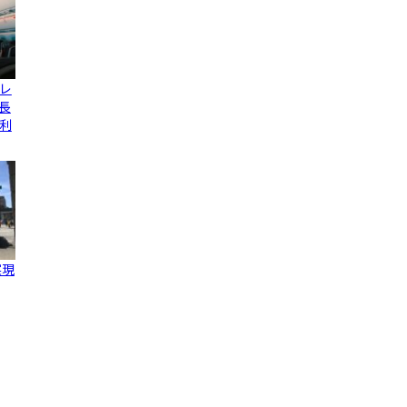
レ
長
利
実現