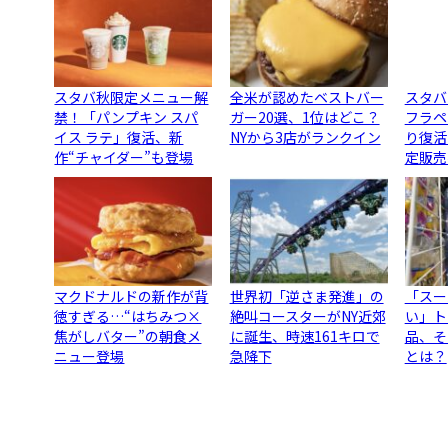
スタバ秋限定メニュー解
全米が認めたベストバー
スタバ
禁！「パンプキン スパ
ガー20選、1位はどこ？
フラペ
イス ラテ」復活、新
NYから3店がランクイン
り復活
作“チャイダー”も登場
定販売
マクドナルドの新作が背
世界初「逆さま発進」の
「スー
徳すぎる…“はちみつ×
絶叫コースターがNY近郊
い」ト
焦がしバター”の朝食メ
に誕生、時速161キロで
品、そ
ニュー登場
急降下
とは？