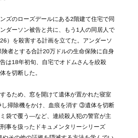
ンズのローズデールにある2階建て住宅で同
ンダーソン被告と共に、もう1人の同居人で
26）を殺害する計画を立てた。アンダーソ
保険者とする合計20万ドルの生命保険に自身
告は18年初旬、自宅でオドムさんを絞殺
体を切断した。
するため、窓を開けて遺体が置かれた寝室
浄し掃除機をかけ、血痕を消す ③遺体を切断
ミ袋で覆う―など、連続殺人犯の警官が主
課の刑事を扱ったドキュメンタリーシリーズ
医学的証拠やその他の証拠を隠滅する方法を学んでい