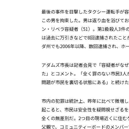
最後の事件を目撃したタクシー運転手が容
この男を拘束した。男は返り血を浴びてお
ン・リベラ容疑者（51）。第1級殺人3件
は過去に万引きなどで8回逮捕されたこと
ダ州でも2006年以降、数回逮捕され、
アダムズ市長は記者会見で「容疑者がなぜ
た」とコメント。「全く罪のない市民3人
問題が市民を裏切る状態にある」と続
市内の犯罪は統計上、昨年に比べて微増し
起こると、市民は安全性を疑問視せざるを
全くの無差別だ。2つ目の現場近くに住む
父親で、コミュニティーボードのメンバー