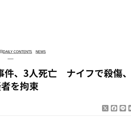
9日
DAILY CONTENTS
NEWS
事件、3人死亡 ナイフで殺傷
疑者を拘束
X
Faceb
Li