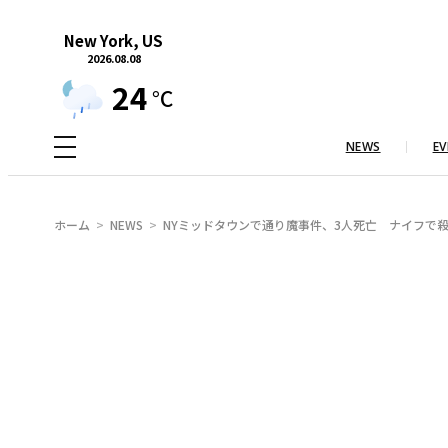
内
New York, US
容
2026.08.08
を
24
°C
ス
キ
NEWS
EV
ッ
プ
ホーム
NEWS
NYミッドタウンで通り魔事件、3人死亡 ナイフで