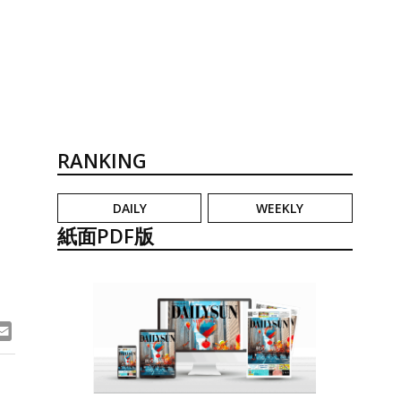
RANKING
DAILY
WEEKLY
、
紙面PDF版
ook
ne
Email