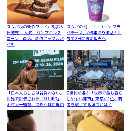
スタバ秋の新作フードが8月25
スタバの幻「ユニコーン フラ
日発売！ 人気「パンプキンス
ペチーノ」が9年ぶり復活！世
コーン」復活、新作アップルパ
界で2日間限定販売へ
イも
「日本人らしさは背負わない」
Z世代が選ぶ「世界で最も暮ら
世界で評価された「FUJIKO」
しやすい都市」東京が1位、若
木村太一監督、海外へ挑む理由
者を魅了する理由とは？