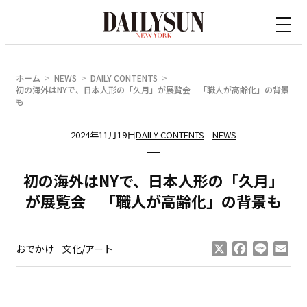
内
容
を
ス
ホーム
NEWS
DAILY CONTENTS
キ
初の海外はNYで、日本人形の「久月」が展覧会 「職人が高齢化」の背景
も
ッ
プ
2024年11月19日
DAILY CONTENTS
NEWS
初の海外はNYで、日本人形の「久月」
が展覧会 「職人が高齢化」の背景も
X
Facebook
Line
Ema
おでかけ
文化/アート