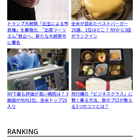
トランプ大統領「出生による市
全米が認めたベストバーガー
民権」を厳格化 “出産ツーリ
20選、1位はどこ？ NYから3店
ズム”禁止へ、新たな大統領令
がランクイン
に署名
NYで最も評価が高い病院は？ 3
飛行機の「ビジネスクラス」に
施設が州内1位、全米トップ20
賢く乗る方法、旅のプロが教え
入り
る3つのコツとは？
RANKING