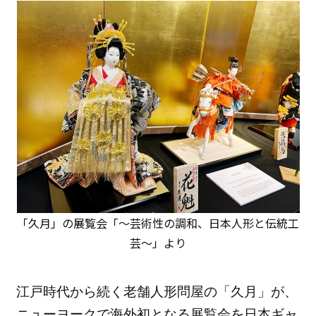
「久月」の展覧会「～芸術性の調和、日本人形と伝統工
芸～」より
江戸時代から続く老舗人形問屋の「久月」が、
ニューヨークで海外初となる展覧会を日本ギャ