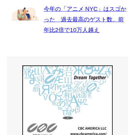
今年の「アニメ NYC」はスゴか
った 過去最高のゲスト数、前
年比2倍で10万人越え