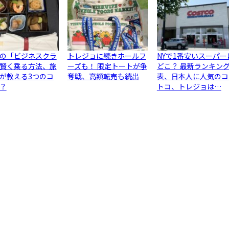
の「ビジネスクラ
トレジョに続きホールフ
NYで1番安いスーパー
賢く乗る方法、旅
ーズも！ 限定トートが争
どこ？ 最新ランキン
が教える3つのコ
奪戦、高額転売も続出
表、日本人に人気のコ
？
トコ、トレジョは…