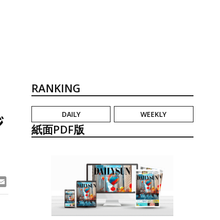
RANKING
DAILY
WEEKLY
ジ
紙面PDF版
ook
ne
Email