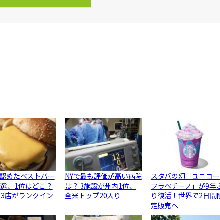
認めたベストバー
NYで最も評価が高い病院
スタバの幻「ユニコー
0選、1位はどこ？
は？ 3施設が州内1位、
フラペチーノ」が9年
ら3店がランクイン
全米トップ20入り
り復活！世界で2日間
定販売へ