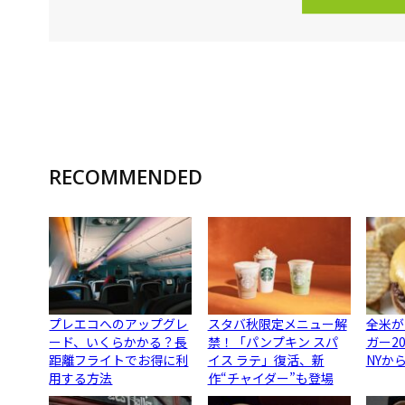
RECOMMENDED
プレエコへのアップグレ
スタバ秋限定メニュー解
全米が
ード、いくらかかる？長
禁！「パンプキン スパ
ガー2
距離フライトでお得に利
イス ラテ」復活、新
NYか
用する方法
作“チャイダー”も登場