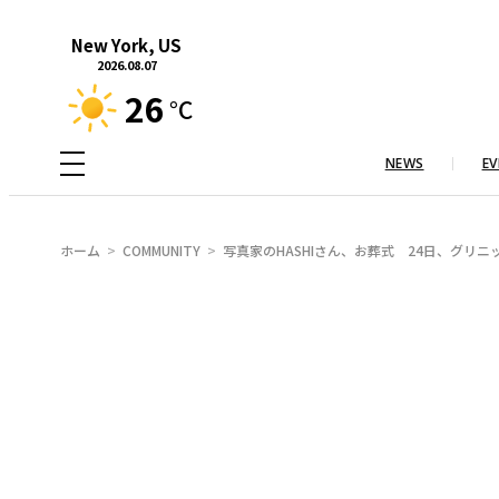
内
New York, US
容
2026.08.07
を
26
°C
ス
キ
NEWS
EV
ッ
プ
ホーム
COMMUNITY
写真家のHASHIさん、お葬式 24日、グリ