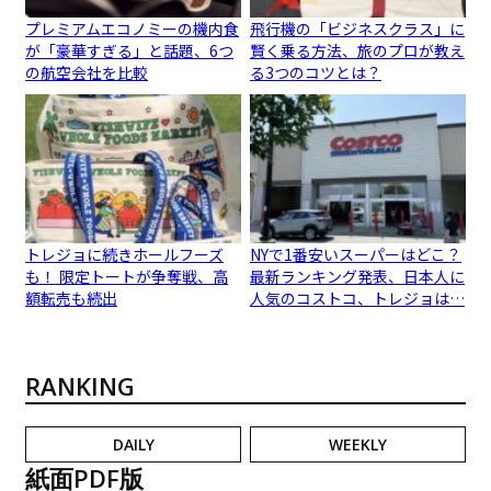
プレミアムエコノミーの機内食
飛行機の「ビジネスクラス」に
が「豪華すぎる」と話題、6つ
賢く乗る方法、旅のプロが教え
の航空会社を比較
る3つのコツとは？
トレジョに続きホールフーズ
NYで1番安いスーパーはどこ？
も！ 限定トートが争奪戦、高
最新ランキング発表、日本人に
額転売も続出
人気のコストコ、トレジョは…
RANKING
DAILY
WEEKLY
紙面PDF版