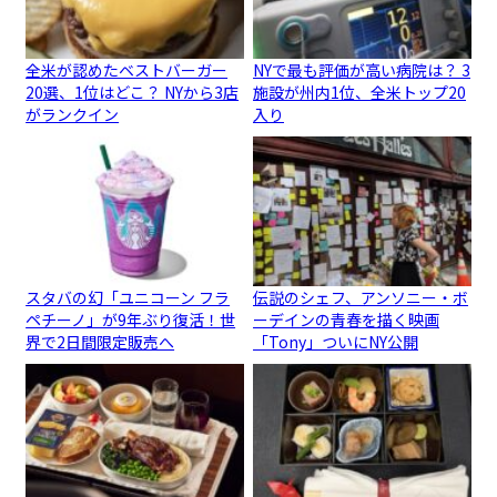
全米が認めたベストバーガー
NYで最も評価が高い病院は？ 3
20選、1位はどこ？ NYから3店
施設が州内1位、全米トップ20
がランクイン
入り
スタバの幻「ユニコーン フラ
伝説のシェフ、アンソニー・ボ
ペチーノ」が9年ぶり復活！世
ーデインの青春を描く映画
界で2日間限定販売へ
「Tony」ついにNY公開