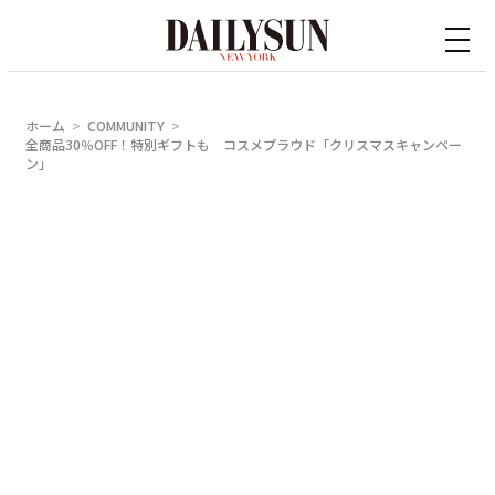
内
容
を
ス
ホーム
COMMUNITY
キ
全商品30％OFF！特別ギフトも コスメプラウド「クリスマスキャンペー
ン」
ッ
プ