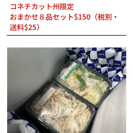
コネチカット州限定
おまかせ８品セット$150（税別・
送料$25）