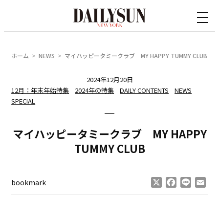
内
容
を
ス
ホーム
NEWS
マイハッピータミークラブ MY HAPPY TUMMY CLUB
キ
ッ
2024年12月20日
12月：年末年始特集
2024年の特集
DAILY CONTENTS
NEWS
プ
SPECIAL
マイハッピータミークラブ MY HAPPY
TUMMY CLUB
X
Facebook
Line
Ema
bookmark