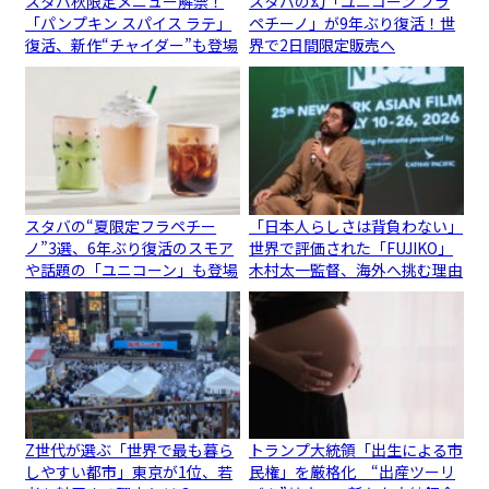
スタバ秋限定メニュー解禁！
スタバの幻「ユニコーン フラ
「パンプキン スパイス ラテ」
ペチーノ」が9年ぶり復活！世
復活、新作“チャイダー”も登場
界で2日間限定販売へ
スタバの“夏限定フラペチー
「日本人らしさは背負わない」
ノ”3選、6年ぶり復活のスモア
世界で評価された「FUJIKO」
や話題の「ユニコーン」も登場
木村太一監督、海外へ挑む理由
Z世代が選ぶ「世界で最も暮ら
トランプ大統領「出生による市
しやすい都市」東京が1位、若
民権」を厳格化 “出産ツーリ