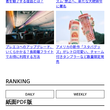
者を魅了する理由とは？
ズム”禁止へ、新たな大統領令
に署名
プレエコへのアップグレード、
アメリカの新作「スタバグッ
いくらかかる？長距離フライト
ズ」がレトロ可愛い、チャーム
でお得に利用する方法
付きタンブラーなど数量限定発
売
RANKING
DAILY
WEEKLY
紙面PDF版