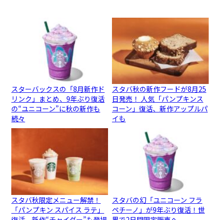
スターバックスの「8月新作ド
スタバ秋の新作フードが8月25
リンク」まとめ、9年ぶり復活
日発売！ 人気「パンプキンス
の“ユニコーン”に秋の新作も
コーン」復活、新作アップルパ
続々
イも
スタバ秋限定メニュー解禁！
スタバの幻「ユニコーン フラ
「パンプキン スパイス ラテ」
ペチーノ」が9年ぶり復活！世
復活、新作“チャイダー”も登場
界で2日間限定販売へ