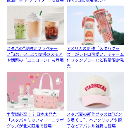
スタバの“夏限定フラペチー
アメリカの新作「スタバグッ
ノ”3選、6年ぶり復活のスモア
ズ」がレトロ可愛い、チャーム
や話題の「ユニコーン」も登場
付きタンブラーなど数量限定発
売
争奪戦必至！？ 日本未発売
スタバ夏の新作グッズは“ピン
「スタバ×ミッフィー」コラボ
ク尽くし”、ヘアクリップや帽
グッズが北米限定で登場
子などアパレル雑貨も登場