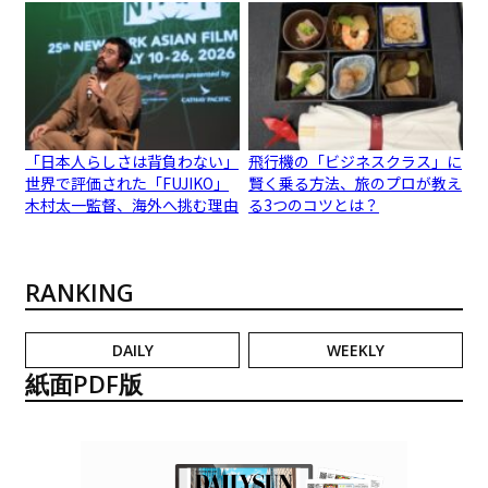
「日本人らしさは背負わない」
飛行機の「ビジネスクラス」に
世界で評価された「FUJIKO」
賢く乗る方法、旅のプロが教え
木村太一監督、海外へ挑む理由
る3つのコツとは？
RANKING
DAILY
WEEKLY
紙面PDF版