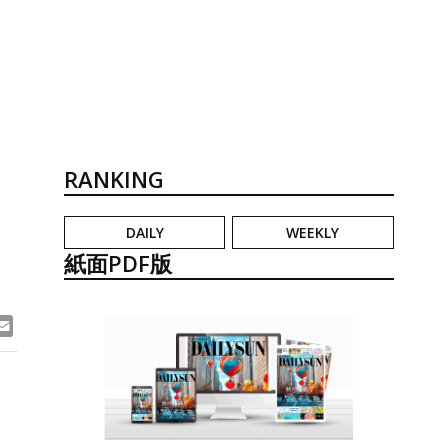
RANKING
DAILY
WEEKLY
紙面PDF版
ook
ne
Email