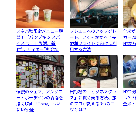
スタバ秋限定メニュー解
プレエコへのアップグレ
全米が
禁！「パンプキン スパ
ード、いくらかかる？長
ガー2
イス ラテ」復活、新
距離フライトでお得に利
NYか
作“チャイダー”も登場
用する方法
伝説のシェフ、アンソニ
飛行機の「ビジネスクラ
NYで
ー・ボーデインの青春を
ス」に賢く乗る方法、旅
は？ 
描く映画「Tony」つい
のプロが教える3つのコ
全米ト
にNY公開
ツとは？