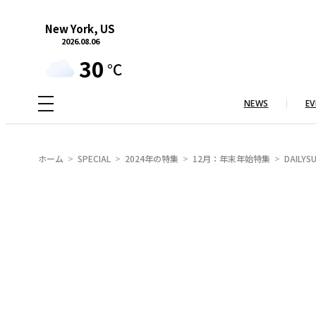
内
New York, US
容
2026.08.06
を
30
°C
ス
キ
NEWS
EV
ッ
プ
ホーム
SPECIAL
2024年の特集
12月：年末年始特集
DAILY