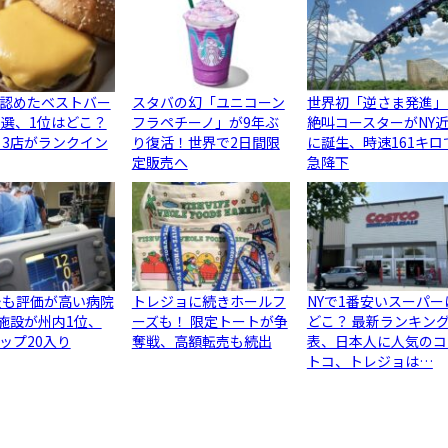
認めたベストバー
スタバの幻「ユニコーン
世界初「逆さま発進」
0選、1位はどこ？
フラペチーノ」が9年ぶ
絶叫コースターがNY
ら3店がランクイン
り復活！世界で2日間限
に誕生、時速161キロ
定販売へ
急降下
最も評価が高い病院
トレジョに続きホールフ
NYで1番安いスーパー
3施設が州内1位、
ーズも！ 限定トートが争
どこ？ 最新ランキン
ップ20入り
奪戦、高額転売も続出
表、日本人に人気のコ
トコ、トレジョは…