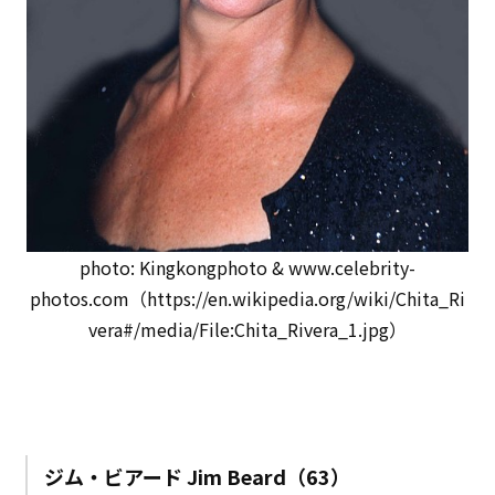
photo: Kingkongphoto & www.celebrity-
photos.com（https://en.wikipedia.org/wiki/Chita_Ri
vera#/media/File:Chita_Rivera_1.jpg）
ジム・ビアード Jim Beard（63）