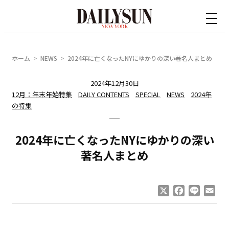
内
容
を
ス
ホーム
NEWS
2024年に亡くなったNYにゆかりの深い著名人まとめ
キ
ッ
2024年12月30日
12月：年末年始特集
DAILY CONTENTS
SPECIAL
NEWS
2024年
プ
の特集
2024年に亡くなったNYにゆかりの深い
著名人まとめ
X
Facebook
Line
Ema