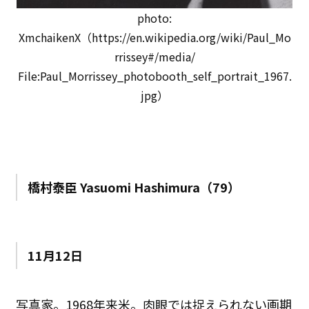
photo:
XmchaikenX（https://en.wikipedia.org/wiki/Paul_Mo
rrissey#/media/
File:Paul_Morrissey_photobooth_self_portrait_1967.
jpg）
橋村泰臣 Yasuomi Hashimura（79）
11月12日
写真家。1968年来米。肉眼では捉えられない画期