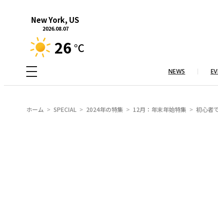
内
New York, US
容
2026.08.07
を
26
°C
ス
キ
NEWS
EV
ッ
プ
ホーム
SPECIAL
2024年の特集
12月：年末年始特集
初心者