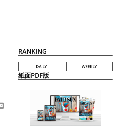
RANKING
DAILY
WEEKLY
、
紙面PDF版
ook
ne
Email