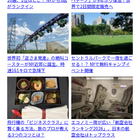
がランクイン
界で2日間限定販売へ
世界初「逆さま発進」の絶叫コ
セントラルパークで一夜を過ご
ースターがNY近郊に誕生、時
せる！？ NYで無料キャンプイ
速161キロで急降下
ベント開催
飛行機の「ビジネスクラス」に
エコノミー席が広い「航空会社
賢く乗る方法、旅のプロが教え
ランキング2026」、日本の航
る3つのコツとは？
空会社はトップクラス