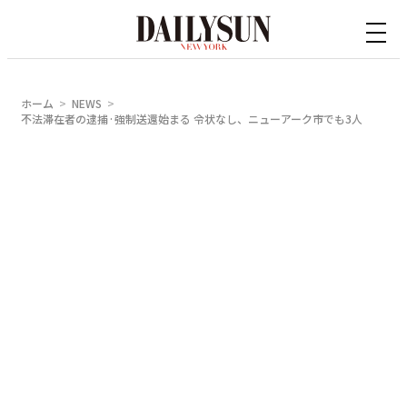
内
容
を
ス
ホーム
NEWS
キ
不法滞在者の逮捕·強制送還始まる 令状なし、ニューアーク市でも3人
ッ
プ