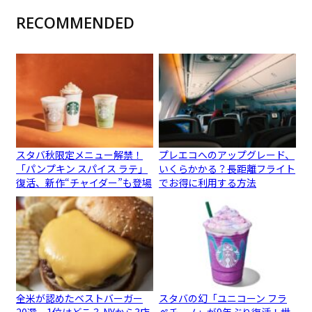
RECOMMENDED
スタバ秋限定メニュー解禁！
プレエコへのアップグレード、
「パンプキン スパイス ラテ」
いくらかかる？長距離フライト
復活、新作“チャイダー”も登場
でお得に利用する方法
全米が認めたベストバーガー
スタバの幻「ユニコーン フラ
20選、1位はどこ？ NYから3店
ペチーノ」が9年ぶり復活！世