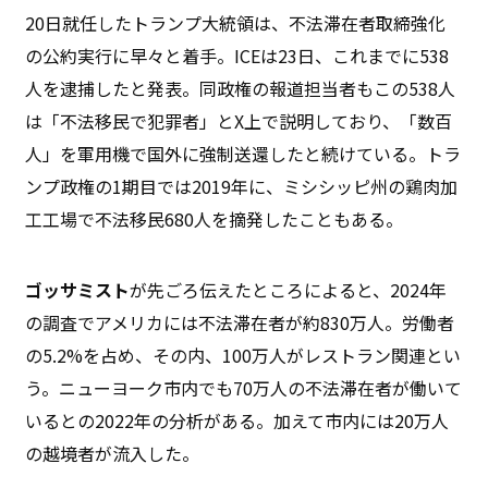
20日就任したトランプ大統領は、不法滞在者取締強化
の公約実行に早々と着手。ICEは23日、これまでに538
人を逮捕したと発表。同政権の報道担当者もこの538人
は「不法移民で犯罪者」とX上で説明しており、「数百
人」を軍用機で国外に強制送還したと続けている。トラ
ンプ政権の1期目では2019年に、ミシシッピ州の鶏肉加
工工場で不法移民680人を摘発したこともある。
ゴッサミスト
が先ごろ伝えたところによると、2024年
の調査でアメリカには不法滞在者が約830万人。労働者
の5.2%を占め、その内、100万人がレストラン関連とい
う。ニューヨーク市内でも70万人の不法滞在者が働いて
いるとの2022年の分析がある。加えて市内には20万人
の越境者が流入した。