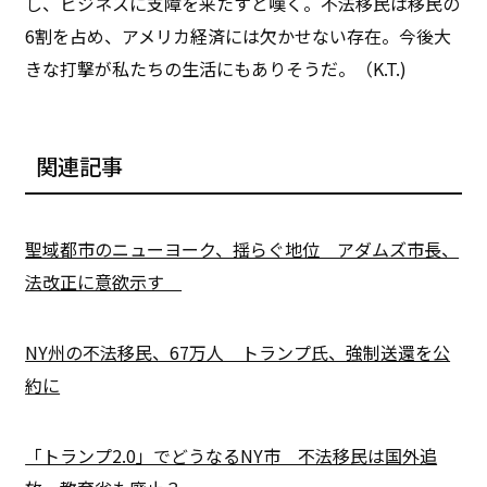
し、ビジネスに支障を来たすと嘆く。不法移民は移民の
6割を占め、アメリカ経済には欠かせない存在。今後大
きな打撃が私たちの生活にもありそうだ。（K.T.)
関連記事
聖域都市のニューヨーク、揺らぐ地位 アダムズ市長、
法改正に意欲示す
NY州の不法移民、67万人 トランプ氏、強制送還を公
約に
「トランプ2.0」でどうなるNY市 不法移民は国外追