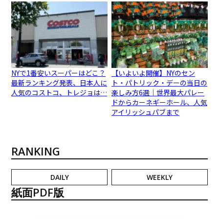
NYで1番安いスーパーはどこ？
【いよいよ開催】NYのセン
最新ランキング発表、日本人に
ト・パトリック・デーの当日の
人気のコストコ、トレジョは…
楽しみ方6選｜世界最大パレー
ドからカーネギーホール、人気
アイリッシュパブまで
RANKING
DAILY
WEEKLY
紙面PDF版