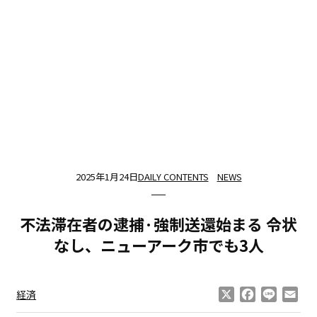
2025年1月24日
DAILY CONTENTS
NEWS
不法滞在者の逮捕·強制送還始まる 令状
なし、ニューアーク市でも3人
X
Facebook
Line
Ema
経済