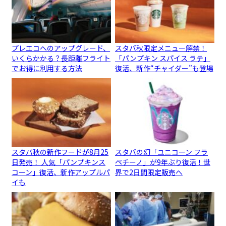
プレエコへのアップグレード、
スタバ秋限定メニュー解禁！
いくらかかる？長距離フライト
「パンプキン スパイス ラテ」
でお得に利用する方法
復活、新作“チャイダー”も登場
スタバ秋の新作フードが8月25
スタバの幻「ユニコーン フラ
日発売！ 人気「パンプキンス
ペチーノ」が9年ぶり復活！世
コーン」復活、新作アップルパ
界で2日間限定販売へ
イも