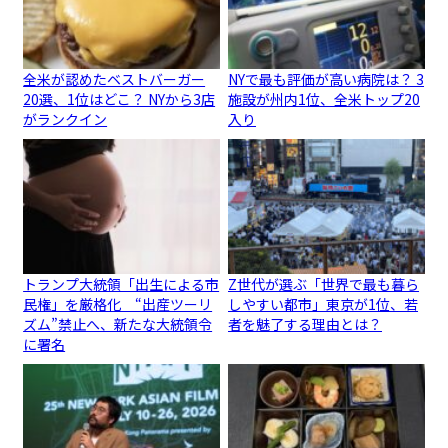
全米が認めたベストバーガー
NYで最も評価が高い病院は？ 3
20選、1位はどこ？ NYから3店
施設が州内1位、全米トップ20
がランクイン
入り
トランプ大統領「出生による市
Z世代が選ぶ「世界で最も暮ら
民権」を厳格化 “出産ツーリ
しやすい都市」東京が1位、若
ズム”禁止へ、新たな大統領令
者を魅了する理由とは？
に署名