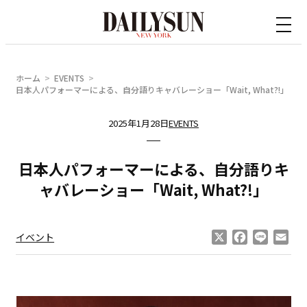
内
容
を
ス
ホーム
EVENTS
キ
日本人パフォーマーによる、自分語りキャバレーショー「Wait, What?!」
ッ
2025年1月28日
EVENTS
プ
日本人パフォーマーによる、自分語りキ
ャバレーショー「Wait, What?!」
X
Facebook
Line
Ema
イベント