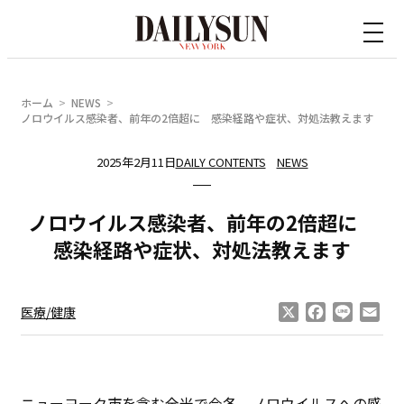
内
容
を
ス
ホーム
NEWS
キ
ノロウイルス感染者、前年の2倍超に 感染経路や症状、対処法教えます
ッ
2025年2月11日
DAILY CONTENTS
NEWS
プ
ノロウイルス感染者、前年の2倍超に
感染経路や症状、対処法教えます
X
Facebook
Line
Ema
医療/健康
ニューヨーク市を含む全米で今冬、ノロウイルスへの感