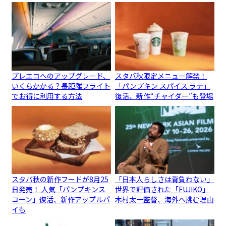
プレエコへのアップグレード、
スタバ秋限定メニュー解禁！
いくらかかる？長距離フライト
「パンプキン スパイス ラテ」
でお得に利用する方法
復活、新作“チャイダー”も登場
スタバ秋の新作フードが8月25
「日本人らしさは背負わない」
日発売！ 人気「パンプキンス
世界で評価された「FUJIKO」
コーン」復活、新作アップルパ
木村太一監督、海外へ挑む理由
イも