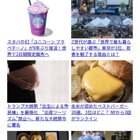
スタバの幻「ユニコーン フラ
Z世代が選ぶ「世界で最も暮ら
ペチーノ」が9年ぶり復活！世
しやすい都市」東京が1位、若
界で2日間限定販売へ
者を魅了する理由とは？
トランプ大統領「出生による市
全米が認めたベストバーガー
民権」を厳格化 “出産ツーリ
20選、1位はどこ？ NYから3店
ズム”禁止へ、新たな大統領令
がランクイン
に署名