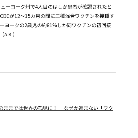
ニューヨーク州で4人目のはしか患者が確認されたと
DCが12～15カ月の間に三種混合ワクチンを接種す
ーヨークの2歳児の約81%しか同ワクチンの初回接
.K.）
このままでは世界の孤児に！ なぜか進まない「ワク