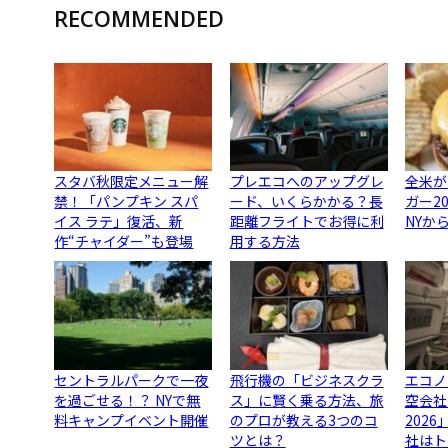
RECOMMENDED
スタバ秋限定メニュー解
プレエコへのアップグレ
全米が
禁！「パンプキン スパ
ード、いくらかかる？長
ガー2
イス ラテ」復活、新
距離フライトでお得に利
NYか
作“チャイダー”も登場
用する方法
セントラルパークで一夜
飛行機の「ビジネスクラ
エコノ
を過ごせる！？ NYで無
ス」に賢く乗る方法、旅
空会社
料キャンプイベント開催
のプロが教える3つのコ
202
ツとは？
社はト