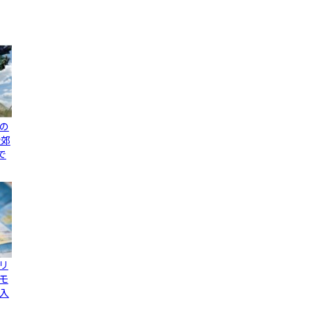
の
近郊
で
リ
モ
入