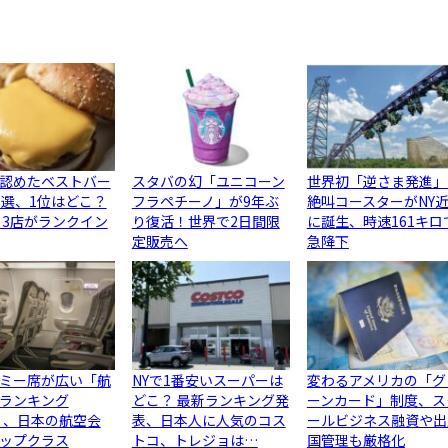
認めたベストバー
スタバの幻「ユニコーン
世界初「逆さま発進」
0選、1位はどこ？
フラペチーノ」が9年ぶ
絶叫コースターがNY
ら3店がランクイン
り復活！世界で2日間限
に誕生、時速161キロ
定販売へ
急降下
ミー席が広い「航
NYで1番安いスーパーは
変わるアメリカの「グ
ランキング
どこ？ 最新ランキング発
ーンカード」制度、ス
6」、日本の航空会
表、日本人に人気のコス
ールビジネス融資や出
ップクラス
トコ、トレジョは…
国管理も厳格化