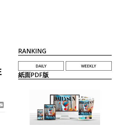
RANKING
DAILY
WEEKLY
性
紙面PDF版
ook
ne
Email