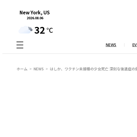
内
New York, US
容
2026.08.06
を
32
°C
ス
キ
NEWS
EV
ッ
プ
ホーム
NEWS
はしか、ワクチン未接種の少女死亡 深刻な後遺症の