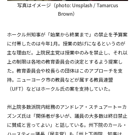
写真はイメージ（photo: Unsplash / Tamarcus
Brown）
ホークル州知事が「始業から終業まで」の禁止を予算案
に付帯したのは今年1月。授業の妨げになるというのが
主な理由だ。上院民主党は授業中のみを禁止し、それ以
上の制限は各地の教育委員会の決定とするよう提案し
た。教育委員会や校長らの団体はこのアプローチを支
持。ニューヨーク市の教員などが属する教員連盟
（UFT）などはホークル氏の案を支持していた。
州上院多数派院内総務のアンドレア・スチュアート＝カ
ズンズ氏は「関係者が多いが、議員の大多数は終日禁止
に賛成と言ってよい」と話している。州下院のカール・
ハースティー議長（民主党）も「州上下両院、知事は、