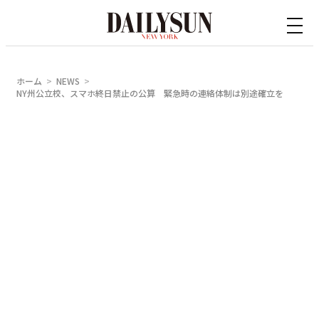
内
容
を
ス
ホーム
NEWS
キ
NY州公立校、スマホ終日禁止の公算 緊急時の連絡体制は別途確立を
ッ
プ