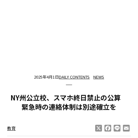
2025年4月1日
DAILY CONTENTS
NEWS
NY州公立校、スマホ終日禁止の公算
緊急時の連絡体制は別途確立を
X
Facebook
Line
Ema
教育