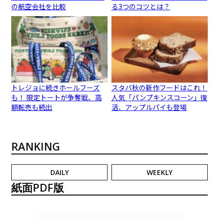
の航空会社を比較
る3つのコツとは？
トレジョに続きホールフーズ
スタバ秋の新作フードはこれ！
も！ 限定トートが争奪戦、高
人気「パンプキンスコーン」復
額転売も続出
活、アップルパイも登場
RANKING
DAILY
WEEKLY
紙面PDF版