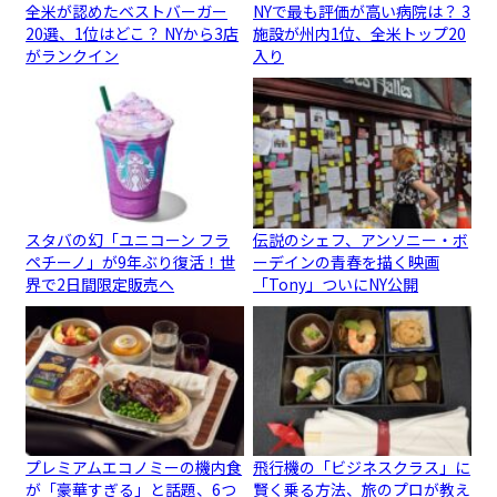
全米が認めたベストバーガー
NYで最も評価が高い病院は？ 3
20選、1位はどこ？ NYから3店
施設が州内1位、全米トップ20
がランクイン
入り
スタバの幻「ユニコーン フラ
伝説のシェフ、アンソニー・ボ
ペチーノ」が9年ぶり復活！世
ーデインの青春を描く映画
界で2日間限定販売へ
「Tony」ついにNY公開
プレミアムエコノミーの機内食
飛行機の「ビジネスクラス」に
が「豪華すぎる」と話題、6つ
賢く乗る方法、旅のプロが教え