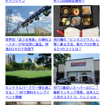
がランクイン
界で2日間限定販売へ
世界初「逆さま発進」の絶叫コ
飛行機の「ビジネスクラス」に
ースターがNY近郊に誕生、時
賢く乗る方法、旅のプロが教え
速161キロで急降下
る3つのコツとは？
セントラルパークで一夜を過ご
NYで1番安いスーパーはどこ？
せる！？ NYで無料キャンプイ
最新ランキング発表、日本人に
ベント開催
人気のコストコ、トレジョは…