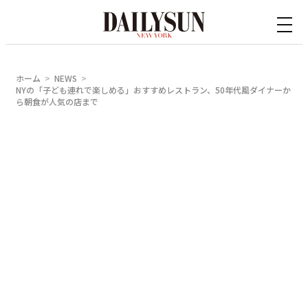
内
容
を
ス
ホーム
NEWS
キ
NYの「子ども連れで楽しめる」おすすめレストラン、50年代風ダイナーか
ら朝食が人気の店まで
ッ
プ