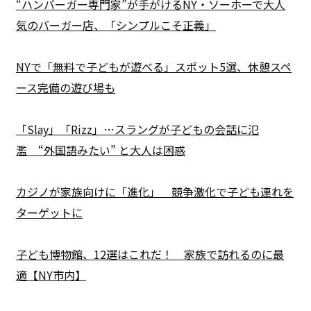
“ハンバーガー専門家”が手がけるNY・ソーホーで大人
気のバーガー店、「シンプルこそ正義」
NYで「無料で子どもが遊べる」スポット5選、休憩スペ
ース完備の遊び場も
「Slay」「Rizz」…スラングが子どもの会話に氾
濫 “外国語みたい” と大人は困惑
カジノが家族向けに「進化」 競争激化で子ども連れを
ターゲットに
子ども博物館、12選はこれだ！ 家族で訪れるのに最
適【NY市内】