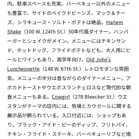
内。駐車スペースも充実。バーベキュー以外のメニュー
も豊富で、サイドのベイクドビーンズ、マック＆チー
ズ、シラキュース・ソルト・ポテトは絶品。
Harlem
Shake
（100 W. 124th St.）50年代風ダイナー。ハンバ
ーガーとシェイクがメイン。メニューにはチキンサン
ド、ホットドッグ、フライドポテトなども。大人用にビ
ールとワインもあり。高学年向け。
Old John’s
Luncheonette
（148 W. 67th St.）レトロモダンな雰囲
気。メニューの半分は昔ながらのダイナーメニュー。ア
ボカドトーストやウエボスランチェロスなど現代的な朝
食メニューもある。
Cowgirl
（278 Bleecker St.）ウエ
スタンがテーマの店内には、牧場とカウガールに関する
展示品が飾られている。入口付近には、ショップもあ
り。ブラック・アイド・ピーのディップ、フリトパイ、
チキン・フライド・ステーキ、バーベキューリブなど南