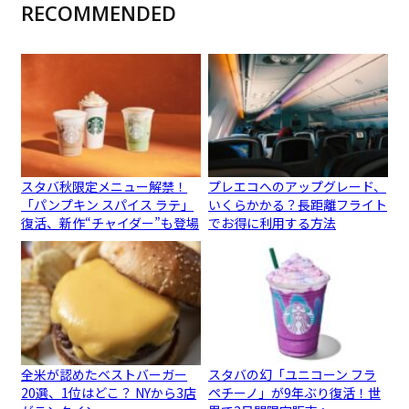
RECOMMENDED
スタバ秋限定メニュー解禁！
プレエコへのアップグレード、
「パンプキン スパイス ラテ」
いくらかかる？長距離フライト
復活、新作“チャイダー”も登場
でお得に利用する方法
全米が認めたベストバーガー
スタバの幻「ユニコーン フラ
20選、1位はどこ？ NYから3店
ペチーノ」が9年ぶり復活！世