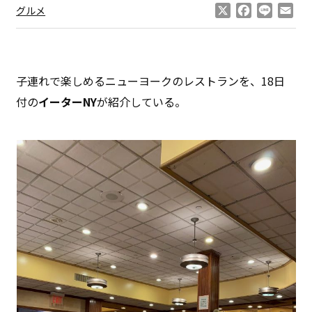
X
Facebook
Line
Ema
グルメ
子連れで楽しめるニューヨークのレストランを、18日
付の
イーターNY
が紹介している。