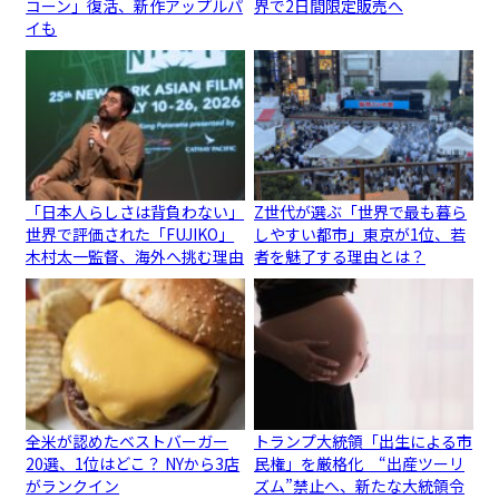
コーン」復活、新作アップルパ
界で2日間限定販売へ
イも
「日本人らしさは背負わない」
Z世代が選ぶ「世界で最も暮ら
世界で評価された「FUJIKO」
しやすい都市」東京が1位、若
木村太一監督、海外へ挑む理由
者を魅了する理由とは？
全米が認めたベストバーガー
トランプ大統領「出生による市
20選、1位はどこ？ NYから3店
民権」を厳格化 “出産ツーリ
がランクイン
ズム”禁止へ、新たな大統領令