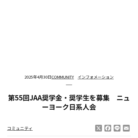
2025年4月30日
COMMUNITY
インフォメーション
第55回JAA奨学金・奨学生を募集 ニュ
ーヨーク日系人会
X
Facebook
Line
Ema
コミュニティ