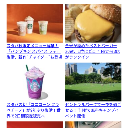
スタバ秋限定メニュー解禁！
全米が認めたベストバーガー
「パンプキン スパイス ラテ」
20選、1位はどこ？ NYから3店
復活、新作“チャイダー”も登場
がランクイン
スタバの幻「ユニコーン フラ
セントラルパークで一夜を過ご
ペチーノ」が9年ぶり復活！世
せる！？ NYで無料キャンプイ
界で2日間限定販売へ
ベント開催