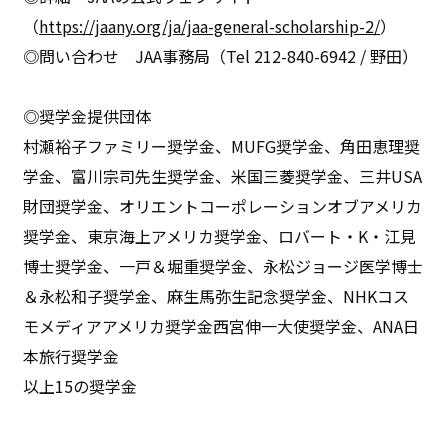
（
https://jaany.org/ja/jaa-general-scholarship-2/
）
◎問い合わせ JAA事務局（Tel 212-840-6942 / 野田）
◎奨学金提供団体
村瀬裕子ファミリー奨学金、MUFG奨学金、角田恵理奨
学金、富川宗司先生奨学金、米国三菱奨学金、三井USA
財団奨学金、オリエントコーポレーションオブアメリカ
奨学金、東京海上アメリカ奨学金、ロバート・K・江見
博士奨学金、一戸＆堀重奨学金、永松ジョージ医学博士
＆永松和子奨学金、麻生馬弥生記念奨学金、NHKコス
モメディアアメリカ奨学金西宮伸一大使奨学金、ANA日
本旅行奨学金
以上15の奨学金