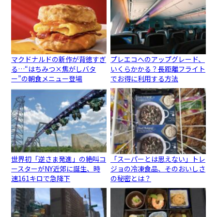
マクドナルドの新作が背徳すぎ
プレエコへのアップグレード、
る…“はちみつ×焦がしバタ
いくらかかる？長距離フライト
ー”の朝食メニュー登場
でお得に利用する方法
世界初「逆さま発進」の絶叫コ
「スーパーとは思えない」トレ
ースターがNY近郊に誕生、時
ジョの冷凍食品、そのおいしさ
速161キロで急降下
の秘密とは？