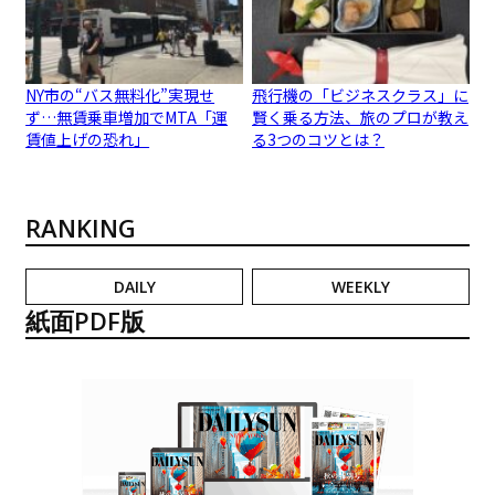
NY市の“バス無料化”実現せ
飛行機の「ビジネスクラス」に
ず…無賃乗車増加でMTA「運
賢く乗る方法、旅のプロが教え
賃値上げの恐れ」
る3つのコツとは？
RANKING
DAILY
WEEKLY
紙面PDF版