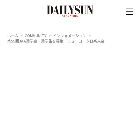
内
容
を
ス
ホーム
COMMUNITY
インフォメーション
キ
第55回JAA奨学金・奨学生を募集 ニューヨーク日系人会
ッ
プ