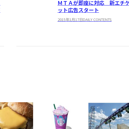
ト
ＭＴＡが即座に対応 新エチ
が
ット広告スタート
2015年1月17日
DAILY CONTENTS