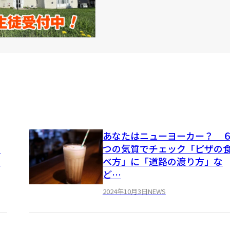
あなたはニューヨーカー？ 
つ
つの気質でチェック「ピザの
シ
べ方」に「道路の渡り方」な
ど…
2024年10月3日
NEWS