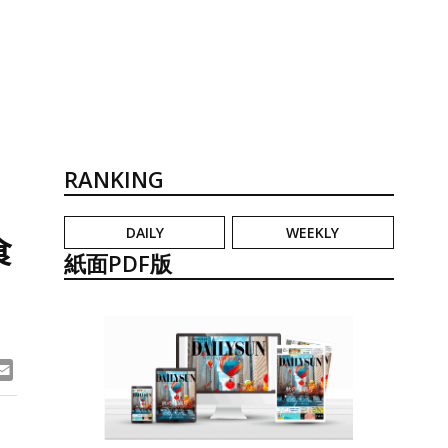
RANKING
DAILY
WEEKLY
食
紙面PDF版
ook
ne
Email