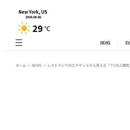
内
New York, US
容
2026.08.06
を
29
°C
ス
キ
NEWS
EV
ッ
プ
ホーム
NEWS
レストランでのエチケットから見える「7つの人間