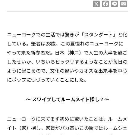
X
Facebook
Line
Ema
ニューヨークでの生活では驚きが「スタンダート」と化
している。筆者は28歳、この夏憧れのニューヨークに
やって来た新参者だ。日本（神戸）で人生の大半を過ご
したせいか、いちいちビックリするようなことが毎日の
ように起こるので、文化の違いやカオスな出来事を中心
にポップにつづっていくことにした。
〜 スワイプしてルームメイト探し？〜
ニューヨークに来てまず初めに驚いたことは、ルームメ
イト（家）探し。家賃がバカ高いこの街ではルームシェ