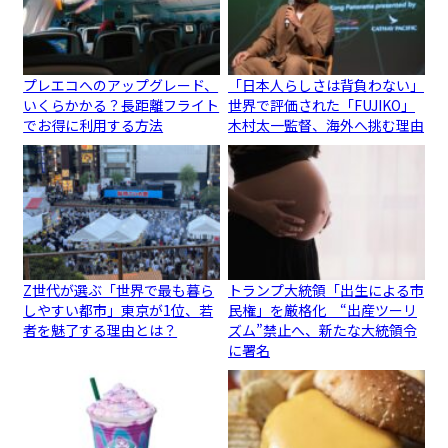
プレエコへのアップグレード、
「日本人らしさは背負わない」
いくらかかる？長距離フライト
世界で評価された「FUJIKO」
でお得に利用する方法
木村太一監督、海外へ挑む理由
Z世代が選ぶ「世界で最も暮ら
トランプ大統領「出生による市
しやすい都市」東京が1位、若
民権」を厳格化 “出産ツーリ
者を魅了する理由とは？
ズム”禁止へ、新たな大統領令
に署名