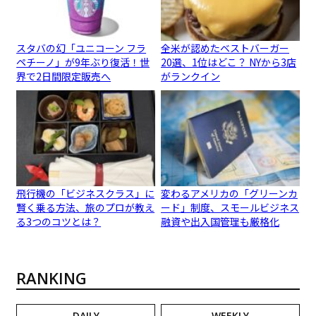
スタバの幻「ユニコーン フラ
全米が認めたベストバーガー
ペチーノ」が9年ぶり復活！世
20選、1位はどこ？ NYから3店
界で2日間限定販売へ
がランクイン
飛行機の「ビジネスクラス」に
変わるアメリカの「グリーンカ
賢く乗る方法、旅のプロが教え
ード」制度、スモールビジネス
る3つのコツとは？
融資や出入国管理も厳格化
RANKING
DAILY
WEEKLY